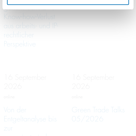
gehen: Schutz vor
Know-how-Verlust
aus arbeits- und IP-
rechtlicher
Perspektive
16
September
16
September
2026
2026
online
online
Von der
Green Trade Talks
Entgeltanalyse bis
05/2026
zur