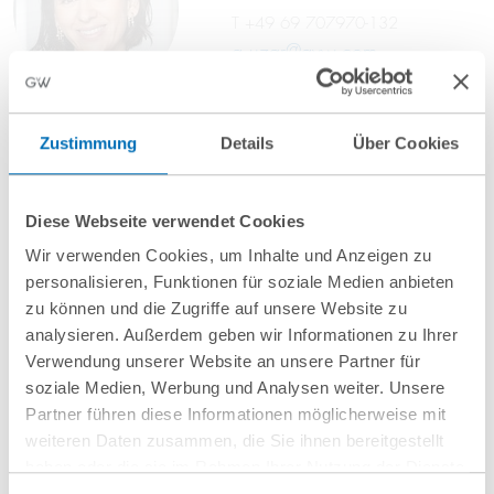
T
+49 69 707970-132
g.uzar@gvw.com
Zustimmung
Details
Über Cookies
Katharina Teitscheid
Assoziierte Partnerin
Diese Webseite verwendet Cookies
T
+49 69 707970-134
Wir verwenden Cookies, um Inhalte und Anzeigen zu
k.teitscheid@gvw.com
personalisieren, Funktionen für soziale Medien anbieten
zu können und die Zugriffe auf unsere Website zu
analysieren. Außerdem geben wir Informationen zu Ihrer
Verwendung unserer Website an unsere Partner für
soziale Medien, Werbung und Analysen weiter. Unsere
Partner führen diese Informationen möglicherweise mit
weiteren Daten zusammen, die Sie ihnen bereitgestellt
haben oder die sie im Rahmen Ihrer Nutzung der Dienste
gesammelt haben. Sie geben Einwilligung zu unseren