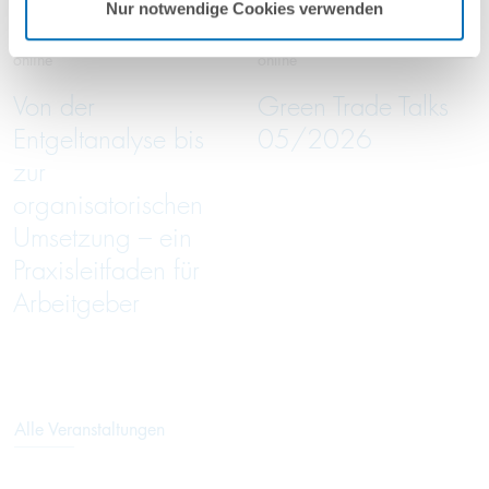
Nur notwendige Cookies verwenden
2026
2026
online
online
Von der
Green Trade Talks
Entgeltanalyse bis
05/2026
zur
organisatorischen
Umsetzung – ein
Praxisleitfaden für
Arbeitgeber
Alle Veranstaltungen