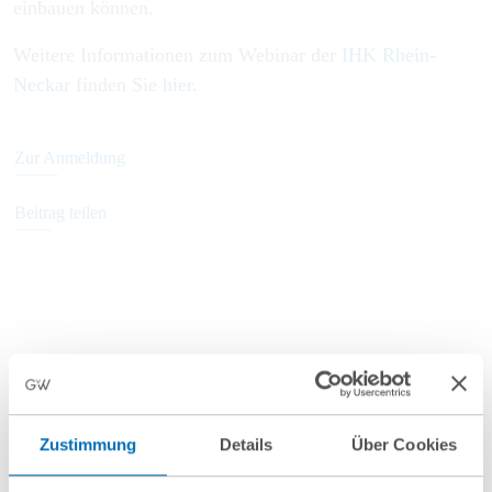
einbauen können.
Weitere Informationen zum Webinar der
IHK Rhein-
Neckar
finden Sie
hier
.
Zur Anmeldung
Beitrag teilen
Beteiligt
Zustimmung
Details
Über Cookies
Dr. Tanja Galander