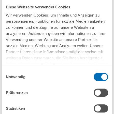
Partnerin
Diese Webseite verwendet Cookies
T
+49 30 726111-161
Wir verwenden Cookies, um Inhalte und Anzeigen zu
t.galander@gvw.com
personalisieren, Funktionen für soziale Medien anbieten
zu können und die Zugriffe auf unsere Website zu
analysieren. Außerdem geben wir Informationen zu Ihrer
Verwendung unserer Website an unsere Partner für
soziale Medien, Werbung und Analysen weiter. Unsere
Partner führen diese Informationen möglicherweise mit
weiteren Daten zusammen, die Sie ihnen bereitgestellt
haben oder die sie im Rahmen Ihrer Nutzung der Dienste
gesammelt haben. Sie geben Einwilligung zu unseren
Einwilligungsauswahl
Cookies, wenn Sie unsere Webseite weiterhin nutzen.
Notwendig
Hinweis auf die Verarbeitung Ihrer personenbezogenen
Daten in den USA durch Google:
Indem Sie auf „Cookies
Präferenzen
akzeptieren“ klicken, willigen Sie zugleich gem. Art. 49 Abs. 1
nächste Veranstaltungen
S. 1 lit. a DSGVO darin ein, dass Ihre Daten in den USA
verarbeitet werden. Die USA werden derzeit vom Europäischen
Statistiken