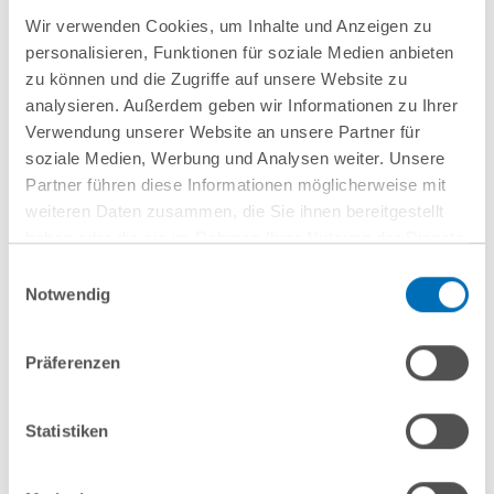
Wir verwenden Cookies, um Inhalte und Anzeigen zu
personalisieren, Funktionen für soziale Medien anbieten
zu können und die Zugriffe auf unsere Website zu
analysieren. Außerdem geben wir Informationen zu Ihrer
Verwendung unserer Website an unsere Partner für
soziale Medien, Werbung und Analysen weiter. Unsere
Partner führen diese Informationen möglicherweise mit
weiteren Daten zusammen, die Sie ihnen bereitgestellt
haben oder die sie im Rahmen Ihrer Nutzung der Dienste
gesammelt haben. Sie geben Einwilligung zu unseren
Einwilligungsauswahl
nächste Veranstaltungen
Cookies, wenn Sie unsere Webseite weiterhin nutzen.
Notwendig
Hinweis auf die Verarbeitung Ihrer personenbezogenen
Daten in den USA durch Google:
Indem Sie auf „Cookies
Präferenzen
10
September
10
September
akzeptieren“ klicken, willigen Sie zugleich gem. Art. 49 Abs. 1
2026
2026
S. 1 lit. a DSGVO darin ein, dass Ihre Daten in den USA
verarbeitet werden. Die USA werden derzeit vom Europäischen
Statistiken
Hamburg
online
Gerichtshof als ein Land mit einem nach EU-Standards
Wenn
Entwaldungsfreie
unzureichendem Datenschutzniveau eingeschätzt. Es besteht