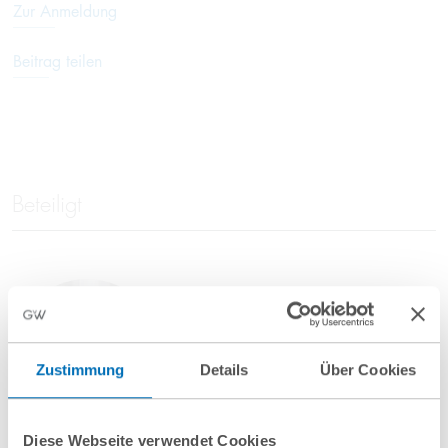
Zur Anmeldung
Beitrag teilen
Beteiligt
Dr. Ulf Gibhardt
Partner
T
+49 69 707970-301
Zustimmung
Details
Über Cookies
u.gibhardt@gvw.com
Diese Webseite verwendet Cookies