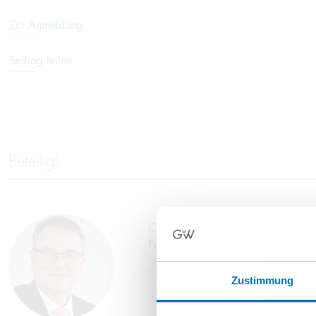
Zur Anmeldung
Beitrag teilen
Beteiligt
Christoph J. Hauptvogel
Partner
T
+49 89 689077-401
Zustimmung
c.hauptvogel@gvw.com