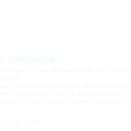
on Arbeit­neh­mern
fte oftmals vor großen Herausforderungen. Jede Fehlzeit bel
ensziele.
äufig krank sind? Wie reagiert man richtig bei ausbleiben
hen Gestaltungsmöglichkeiten und Maßnahmen lassen sich F
t der GvW Arbeitsrechtsexperte
Christoph J. Hauptvogel
, wi
ung finden Sie
hier
.