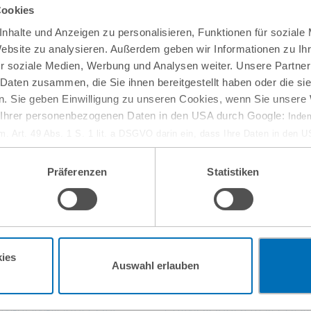
Cookies
nhalte und Anzeigen zu personalisieren, Funktionen für soziale
Website zu analysieren. Außerdem geben wir Informationen zu I
r soziale Medien, Werbung und Analysen weiter. Unsere Partner
 Daten zusammen, die Sie ihnen bereitgestellt haben oder die s
. Sie geben Einwilligung zu unseren Cookies, wenn Sie unsere 
g Ihrer personenbezogenen Daten in den USA durch Google:
Indem
em. Art. 49 Abs. 1 S. 1 lit. a DSGVO darin ein, dass Ihre Daten in den 
n Gerichtshof als ein Land mit einem nach EU-Standards unzureichen
isiko, dass Ihre Daten durch US-Behörden, zu Kontroll- und zu Überwa
Präferenzen
Statistiken
, verarbeitet werden können. Wenn Sie auf „Funktionelle Cookies ablehn
lung nicht statt.
ie in unseren
Nutzungsbedingungen & Datenschutz
.
10
September
ies
Auswahl erlauben
online
w-how-Verlust aus
Entwaldungsfreie Lief