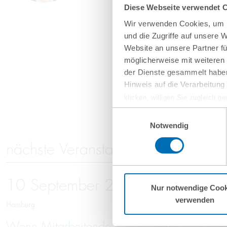
Diese Webseite verwendet 
Wir verwenden Cookies, um I
und die Zugriffe auf unsere 
Website an unsere Partner fü
möglicherweise mit weiteren
der Dienste gesammelt haben
Hinweis auf die Verarbeitun
klicken, willigen Sie zugleich g
werden derzeit vom Europäische
Einwilligungsauswahl
eingeschätzt. Es besteht das R
Notwendig
ohne Rechtsbehelfsmöglichkeiten
nächste Veranstaltungen
vorgehend beschriebene Übermitt
Mehr Informationen finden S
10
September
2026
Nur notwendige Cook
verwenden
Hamburg
Wenn Mitarbeitende gehen: Schutz vor Kno