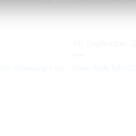
16
September
online
schen Umsetzung – ein
Green Trade Talks 