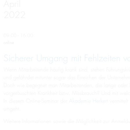
April
2022
09:00 - 16:00
online
Sicherer Um­gang mit Fehl­zeiten v
Wenn Mitarbeitende häufig krank sind, stehen Führungskrä
und gefährdet mitunter sogar das Erreichen der Unternehm
Doch wie begegnet man Mitarbeitenden, die lange oder h
vorgetäuschten Krankheit bzw. Missbrauch? Und mit welc
In diesem Online-Seminar der
Akademie Herkert
vermittel
umgeht.
Weitere Informationen sowie die Möglichkeit zur Anmeld