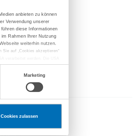
 Medien anbieten zu können
hrer Verwendung unserer
 führen diese Informationen
ie im Rahmen Ihrer Nutzung
Webseite weiterhin nutzen.
 Sie auf „Cookies akzeptieren“
USA verarbeitet werden. Die USA
dem Datenschutzniveau
chungszwecken, gegebenenfalls
Marketing
en“ klicken, findet die
2026
Cookies zulassen
erketten