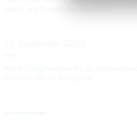
arbeits- und IP-rechtlicher Perspektive
16
September
2026
online
Von der Entgeltanalyse bis zur organisatori
Praxisleitfaden für Arbeitgeber
Alle Veranstaltungen