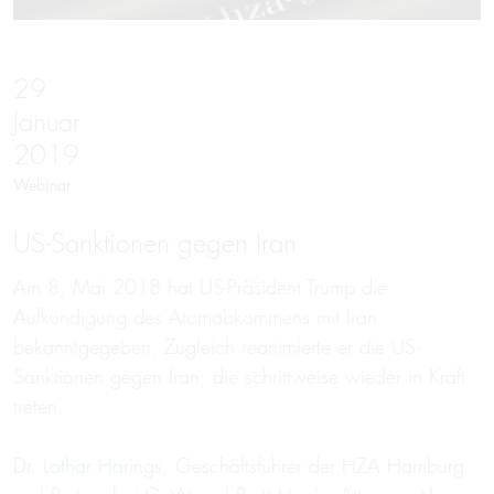
29
Januar
2019
Webinar
US-Sank­tionen gegen Iran
Am 8. Mai 2018 hat US-Präsident Trump die
Aufkündigung des Atomabkommens mit Iran
bekanntgegeben. Zugleich reanimierte er die US-
Sanktionen gegen Iran, die schrittweise wieder in Kraft
treten.
Dr. Lothar Harings
, Geschäftsführer der HZA Hamburg