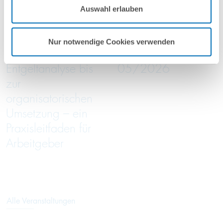
16
September
16
September
Auswahl erlauben
Nutzungsbedingungen & Datenschutz
.
2026
2026
online
online
Nur notwendige Cookies verwenden
Von der
Green Trade Talks
Entgeltanalyse bis
05/2026
zur
organisatorischen
Umsetzung – ein
Praxisleitfaden für
Arbeitgeber
Alle Veranstaltungen