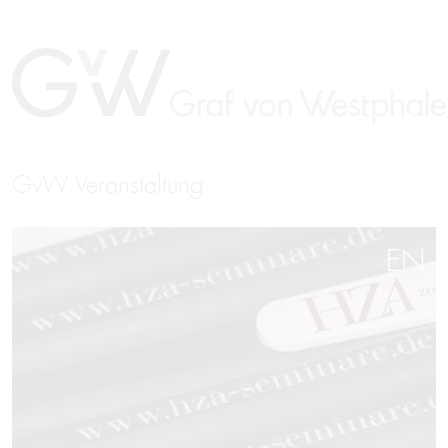
GvW Veranstaltung
EN