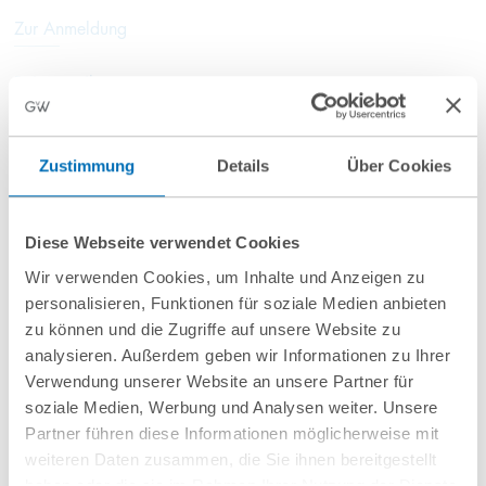
Zur Anmeldung
Beitrag teilen
Zustimmung
Details
Über Cookies
Beteiligt
Diese Webseite verwendet Cookies
Wir verwenden Cookies, um Inhalte und Anzeigen zu
personalisieren, Funktionen für soziale Medien anbieten
zu können und die Zugriffe auf unsere Website zu
Dr. Walter Scheuerl
analysieren. Außerdem geben wir Informationen zu Ihrer
Partner
Verwendung unserer Website an unsere Partner für
soziale Medien, Werbung und Analysen weiter. Unsere
T
+49 40 35922-167
Partner führen diese Informationen möglicherweise mit
w.scheuerl@gvw.com
weiteren Daten zusammen, die Sie ihnen bereitgestellt
haben oder die sie im Rahmen Ihrer Nutzung der Dienste