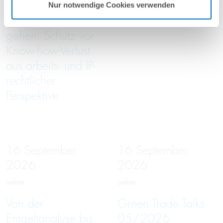
Wenn
Entwaldungsfreie
Nur notwendige Cookies verwenden
Mitarbeitende
Lieferketten
gehen: Schutz vor
Know-how-Verlust
aus arbeits- und IP-
rechtlicher
Perspektive
16
September
16
September
2026
2026
online
online
Von der
Green Trade Talks
Entgeltanalyse bis
05/2026