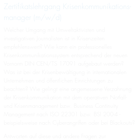
Zerti­fi­kats­lehr­gang Kri­sen­komm­unika­tions­
mana­ger (m/w/d)
Welcher Umgang mit Umweltaktivisten und
investigativen Journalisten ist in Krisenzeiten
empfehlenswert? Wie kann ein professionelles
Krisenkommunikationssystem entsprechend der neuen
Vornorm DIN CEN/TS 17091 aufgebaut werden?
Was ist bei der Krisenbewältigung in internationalen
Unternehmen und öffentlichen Einrichtungen zu
beachten? Wie gelingt eine angemessene Verzahnung
der Krisenkommunikation mit dem operativen Notfall-
und Krisenmanagement bzw. Business Continuity
Management nach ISO 22301 bzw. BSI 200-4 -
beispielsweise nach Cyberangriffen oder bei Blackouts?
Antworten auf diese und andere Fragen zur