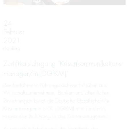
24
Februar
2021
Hamburg
Zertifi­kats­lehr­gang "Kri­sen­komm­u­ni­ka­tions­
man­ager/in (DGfKM)"
Berufserfahrenen Führungsnachwuchskräften aus
Wirtschaftsunternehmen, Banken und öffentlichen
Einrichtungen bietet die
Deutsche Gesellschaft für
Krisenmanagement e.V.
(DGfKM) eine fundierte,
praxisnahe Einführung in das Krisenmanagement:
Ausgewählte Inhalte sind die Standards der