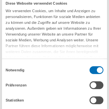
Diese Webseite verwendet Cookies
Wir verwenden Cookies, um Inhalte und Anzeigen zu
personalisieren, Funktionen für soziale Medien anbieten
zu können und die Zugriffe auf unsere Website zu
analysieren. Außerdem geben wir Informationen zu Ihrer
Verwendung unserer Website an unsere Partner für
soziale Medien, Werbung und Analysen weiter. Unsere
Partner führen diese Informationen möglicherweise mit
weiteren Daten zusammen, die Sie ihnen bereitgestellt
haben oder die sie im Rahmen Ihrer Nutzung der Dienste
gesammelt haben. Sie geben Einwilligung zu unseren
Einwilligungsauswahl
Cookies, wenn Sie unsere Webseite weiterhin nutzen.
Notwendig
nächste Veranstaltungen
Hinweis auf die Verarbeitung Ihrer personenbezogenen
Daten in den USA durch Google:
Indem Sie auf „Cookies
Präferenzen
akzeptieren“ klicken, willigen Sie zugleich gem. Art. 49 Abs. 1
10
September
10
September
S. 1 lit. a DSGVO darin ein, dass Ihre Daten in den USA
2026
2026
verarbeitet werden. Die USA werden derzeit vom Europäischen
Statistiken
Gerichtshof als ein Land mit einem nach EU-Standards
Hamburg
online