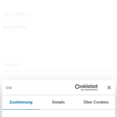
Zur Anmeldung
Beitrag teilen
Beteiligt
Dr. Walter Scheuerl
Partner
Zustimmung
Details
Über Cookies
T
+49 40 35922-167
w.scheuerl@gvw.com