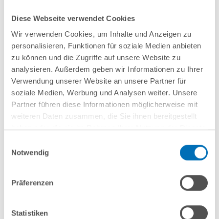
10
September
10
September
Diese Webseite verwendet Cookies
2026
2026
Wir verwenden Cookies, um Inhalte und Anzeigen zu
personalisieren, Funktionen für soziale Medien anbieten
Hamburg
online
zu können und die Zugriffe auf unsere Website zu
analysieren. Außerdem geben wir Informationen zu Ihrer
Wenn Mitarbeitende
Entwaldungsfreie
Verwendung unserer Website an unsere Partner für
gehen: Schutz vor
Lieferketten
soziale Medien, Werbung und Analysen weiter. Unsere
Know-how-Verlust
Partner führen diese Informationen möglicherweise mit
aus arbeits- und IP-
weiteren Daten zusammen, die Sie ihnen bereitgestellt
haben oder die sie im Rahmen Ihrer Nutzung der Dienste
rechtlicher
gesammelt haben. Sie geben Einwilligung zu unseren
Einwilligungsauswahl
Perspektive
Cookies, wenn Sie unsere Webseite weiterhin nutzen.
Notwendig
Hinweis auf die Verarbeitung Ihrer personenbezogenen
Daten in den USA durch Google:
Indem Sie auf „Cookies
Präferenzen
akzeptieren“ klicken, willigen Sie zugleich gem. Art. 49 Abs. 1
16
September
16
September
S. 1 lit. a DSGVO darin ein, dass Ihre Daten in den USA
2026
2026
verarbeitet werden. Die USA werden derzeit vom Europäischen
Statistiken