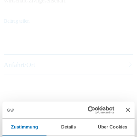
Wirtschaft-Zivilgesellschaft.
Beitrag teilen
Anfahrt/Ort
Zustimmung
Details
Über Cookies
nächste Veranstaltungen