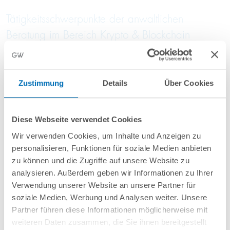
Tätigkeitsschwerpunkte der anwaltlichen
Beratung im Bereich Krypto & Blockchain
Regulatorische Einordnung von Krypto-Assets nach
MiCAR, KWG und WpIG
Zustimmung
Details
Über Cookies
Beratung zu Erlaubnispflichten für
Kryptoverwahrgeschäft, Kryptobörsen und Wallet-
Diese Webseite verwendet Cookies
Anbieter
Wir verwenden Cookies, um Inhalte und Anzeigen zu
personalisieren, Funktionen für soziale Medien anbieten
Rechtliche Strukturierung von Token-Emissionen (Utility
zu können und die Zugriffe auf unsere Website zu
Token, Security Token, Stablecoins)
analysieren. Außerdem geben wir Informationen zu Ihrer
Verwendung unserer Website an unsere Partner für
Prüfung von Prospekt- und Informationspflichten
soziale Medien, Werbung und Analysen weiter. Unsere
Partner führen diese Informationen möglicherweise mit
Gestaltung von Whitepapers, AGB und
weiteren Daten zusammen, die Sie ihnen bereitgestellt