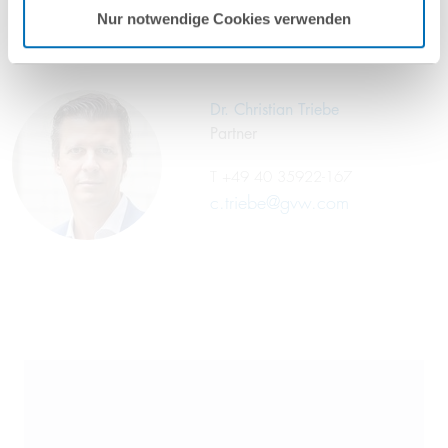
g.hausner@gvw.com
Nur notwendige Cookies verwenden
Dr. Christian Triebe
Partner
T
+49 40 35922-167
c.triebe@gvw.com