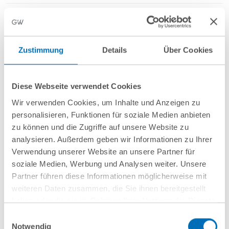
Gestaltung und Verhandlung von
Softwarelizenzverträgen (On-Premise, SaaS, Cloud)
Zustimmung
Details
Über Cookies
Prüfung und Optimierung bestehender Lizenzstrukturen
Beratung zu Open-Source-Software und Open-Source-
Diese Webseite verwendet Cookies
Compliance
Wir verwenden Cookies, um Inhalte und Anzeigen zu
Entwicklung individueller Lizenz- und
personalisieren, Funktionen für soziale Medien anbieten
Vermarktungsmodelle
zu können und die Zugriffe auf unsere Website zu
analysieren. Außerdem geben wir Informationen zu Ihrer
Unterstützung bei Software-Audits und Lizenzprüfungen
Verwendung unserer Website an unsere Partner für
durch Hersteller
soziale Medien, Werbung und Analysen weiter. Unsere
Partner führen diese Informationen möglicherweise mit
weiteren Daten zusammen, die Sie ihnen bereitgestellt
Mehr anzeigen
haben oder die sie im Rahmen Ihrer Nutzung der Dienste
gesammelt haben. Sie geben Einwilligung zu unseren
Einwilligungsauswahl
Cookies, wenn Sie unsere Webseite weiterhin nutzen.
Notwendig