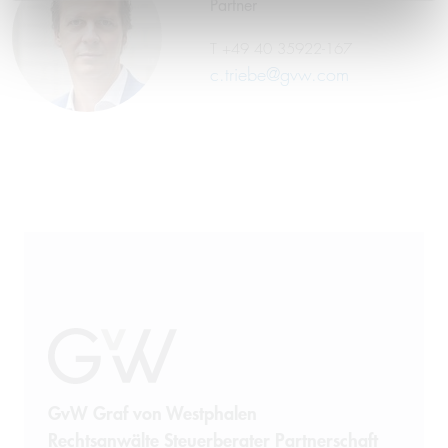
Partner
T
+49 40 35922-167
c.triebe@gvw.com
GvW Graf von Westphalen
Rechtsanwälte Steuerberater Partnerschaft