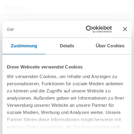
Sprachen
Deutsch, Englisch
Zustimmung
Details
Über Cookies
Veröffentlichungen
Diese Webseite verwendet Cookies
24 Mai 2022
MDR 2022, S. 601
Wir verwenden Cookies, um Inhalte und Anzeigen zu
Der Dieselskandal in der Rechtsprechung
personalisieren, Funktionen für soziale Medien anbieten
2021
zu können und die Zugriffe auf unsere Website zu
analysieren. Außerdem geben wir Informationen zu Ihrer
mit
Wolf Müller
Verwendung unserer Website an unsere Partner für
soziale Medien, Werbung und Analysen weiter. Unsere
Partner führen diese Informationen möglicherweise mit
weiteren Daten zusammen, die Sie ihnen bereitgestellt
haben oder die sie im Rahmen Ihrer Nutzung der Dienste