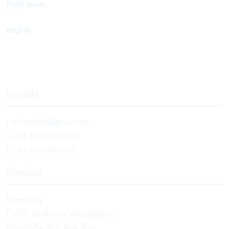
Profil teilen
english
Kontakt
r.schneider@gvw.com
T
+49 40 35922-262
F +49 40 35922-391
Standort
Hamburg
GvW Graf von Westphalen
Poststraße 9 – Alte Post