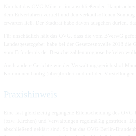
Nun hat das OVG Münster im anschließenden Hauptsacheverfa
dem Eilverfahren vertieft und den verkaufsoffenen Sonntag 
erwarten ließ. Der Stadtrat habe davon ausgehen dürfen, d
Für unschädlich hält das OVG, dass die vom BVerwG geford
Landesgesetzgeber habe bei der Gesetzesnovelle 2018 die G
vom Erfordernis der Besucherzahlenprognose befreien woll
Auch andere Gerichte wie der Verwaltungsgerichtshof Man
Kommunen häufig (über)fordert und mit den Vorstellungen 
Praxishinweis
Eine fast gleichzeitig ergangene Eilentscheidung des OVG
(bzw. Kirchen) und Verwaltungen regelmäßig gestritten. Di
abschließend geklärt sind. So hat das OVG Berlin-Brandenb