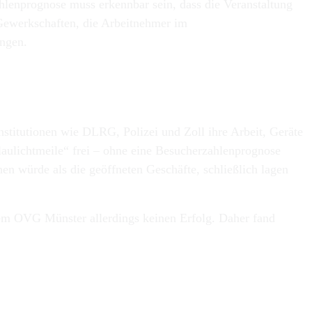
hlenprognose muss erkennbar sein, dass die Veranstaltung
. Gewerkschaften, die Arbeitnehmer im
angen.
nstitutionen wie DLRG, Polizei und Zoll ihre Arbeit, Geräte
Blaulichtmeile“ frei – ohne eine Besucherzahlenprognose
hen würde als die geöffneten Geschäfte, schließlich lagen
dem OVG Münster allerdings keinen Erfolg. Daher fand