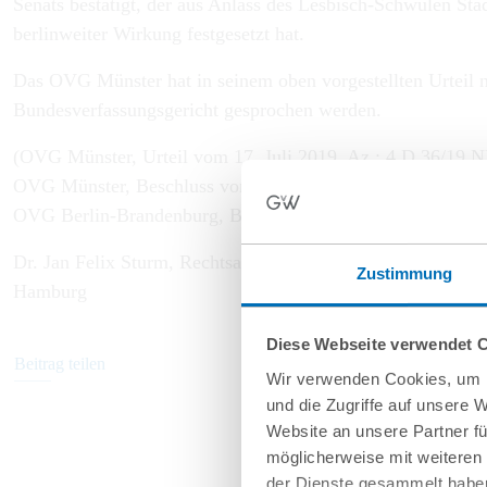
Senats bestätigt, der aus Anlass des Lesbisch-Schwulen Sta
berlinweiter Wirkung festgesetzt hat.
Das OVG Münster hat in seinem oben vorgestellten Urteil n
Bundesverfassungsgericht gesprochen werden.
(OVG Münster, Urteil vom 17. Juli 2019, Az.: 4 D 36/19.
OVG Münster, Beschluss vom 25. April 2019, Az.: 4 B 517
OVG Berlin-Brandenburg, Beschluss vom 18. Juli 2019, Az.
Dr. Jan Felix Sturm, Rechtsanwalt
Zustimmung
Hamburg
Diese Webseite verwendet 
Beitrag teilen
Wir verwenden Cookies, um I
und die Zugriffe auf unsere 
Website an unsere Partner fü
möglicherweise mit weiteren
der Dienste gesammelt haben