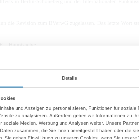
dtfests in Berlin-Schöneberg und der Internationalen Funkaus
un die Revision zum BVerwG zugelassen. Das letzte Wort steh
NE – Hauptsache;
/19.NE – Eilverfahren;
: 1 S 62.19)
Details
Cookies
nhalte und Anzeigen zu personalisieren, Funktionen für soziale
Website zu analysieren. Außerdem geben wir Informationen zu I
r soziale Medien, Werbung und Analysen weiter. Unsere Partner
 Daten zusammen, die Sie ihnen bereitgestellt haben oder die s
. Sie geben Einwilligung zu unseren Cookies, wenn Sie unsere 