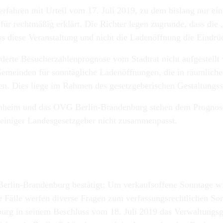
hren mit Urteil vom 17. Juli 2019, zu dem bislang nur eine 
für rechtmäßig erklärt. Die Richter legen zugrunde, dass die
ass diese Veranstaltung und nicht die Ladenöffnung die Eind
erte Besucherzahlenprognose vom Stadtrat nicht aufgestellt
emeinden für sonntägliche Ladenöffnungen, die in räumlicher
en. Dies liege im Rahmen des gesetzgeberischen Gestaltungss
nheim und das OVG Berlin-Brandenburg stehen dem Prognosee
einiger Landesgesetzgeber nicht zusammenpasst.
 Berlin-Brandenburg bestätigt: Um verkaufsoffene Sonntage 
e Fälle werfen diverse Fragen zum verfassungsrechtlichen Son
urg in seinem Beschluss vom 18. Juli 2019 das Verwaltungsger