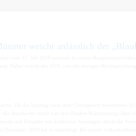
ün­ster weicht anläss­lich der „Bla
teil vom 17. Juli 2019 erstmals in einem Hauptsacheverfahr
fasst. Dabei weicht das OVG von der strengen Rechtsprechu
sache. Da der Sonntag nach dem Grundgesetz besonderen Schut
 – die Bandbreite reicht von drei (Baden-Württemberg) über v
 Auswahl und Freigabe von konkreten Sonntagen durch die Ve
 Dezember 2018 hat es bekräftigt: Bei einem verkaufsoffenen