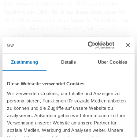
Durchsetzungsmaßnahmen der GKV bedürfen der
Regelung des GBA. Bei Erlass dieser Regelungen hat
der GBA wiederum keine umfassende Beinfreiheit. Denn
er muss hierbei den Verhältnismäßigkeitsgrundsatz
aufgrund der ausdrücklichen gesetzlichen Anordnung in
§ 137 Abs. 1 Satz 2 SGB beachten. Ob diese
Vorgaben bei den bereits erlassenen Richtlinien
eingehalten worden sind, wird in der Literatur bereits
Zustimmung
Details
Über Cookies
stark bezweifelt (vgl. Knispel, NZS 2026, Seite 127,
130 f., der die Auffassung vertritt, die QFD-RL
Diese Webseite verwendet Cookies
entspreche „offensichtlich nicht den gesetzlichen
Wir verwenden Cookies, um Inhalte und Anzeigen zu
Vorgaben“).
personalisieren, Funktionen für soziale Medien anbieten
Zum Zeitpunkt der vom BSG konkret zu betrachtenden
zu können und die Zugriffe auf unsere Website zu
Behandlung (Januar 2016) fehlte eine abschließende,
analysieren. Außerdem geben wir Informationen zu Ihrer
Verwendung unserer Website an unsere Partner für
vom GBA konkretisierte Regelung der
soziale Medien, Werbung und Analysen weiter. Unsere
Durchsetzungsmaßnahmen, weil die hierfür vorgesehene