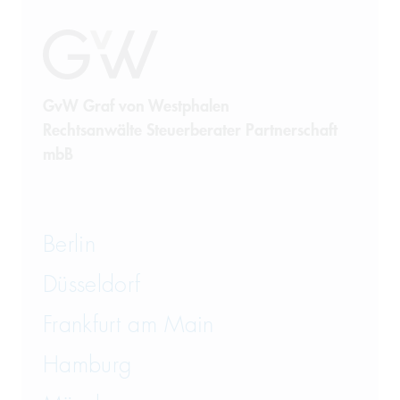
Sanierung
Sanktionsrecht
Steuerrecht
GvW Graf von Westphalen
Rechtsanwälte Steuerberater Partnerschaft
Telekommunikation
mbB
Transportrecht und Lagerrecht
Vergaberecht
Berlin
Versicherungsrecht
Düsseldorf
Vertriebsrecht
Frankfurt am Main
Wirtschaftsrecht
Hamburg