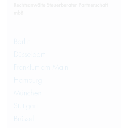
Rechtsanwälte Steuerberater Partnerschaft
Telekommunikation
mbB
Transportrecht und Lagerrecht
Vergaberecht
Berlin
Versicherungsrecht
Düsseldorf
Vertriebsrecht
Frankfurt am Main
Wirtschaftsrecht
Hamburg
München
Wirtschaftsstrafrecht und
Steuerstrafrecht
Stuttgart
Brüssel