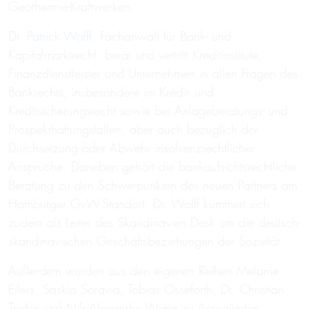
Geothermie-Kraftwerken.
Dr. Patrick Wolff
, Fachanwalt für Bank- und
Kapitalmarktrecht, berät und vertritt Kreditinstitute,
Finanzdienstleister und Unternehmen in allen Fragen des
Bankrechts, insbesondere im Kredit- und
Kreditsicherungsrecht sowie bei Anlageberatungs- und
Prospekthaftungsfällen, aber auch bezüglich der
Durchsetzung oder Abwehr insolvenzrechtlicher
Ansprüche. Daneben gehört die bankaufsichtsrechtliche
Beratung zu den Schwerpunkten des neuen Partners am
Hamburger GvW-Standort. Dr. Wolff kümmert sich
zudem als Leiter des Skandinavien Desk um die deutsch-
skandinavischen Geschäftsbeziehungen der Sozietät.
Außerdem wurden aus den eigenen Reihen Melanie
Eilers, Saskia Soravia, Tobias Osseforth, Dr. Christian
Triebe und Nils-Alexander Weng zu Assoziierten