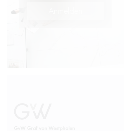
M&A
Öffentliches Wirtschaftsrecht
Patentrecht
Produkthaftung
Prozessführung
Restrukturierung und
Sanierung
Sanktionsrecht
Steuerrecht
GvW Graf von Westphalen