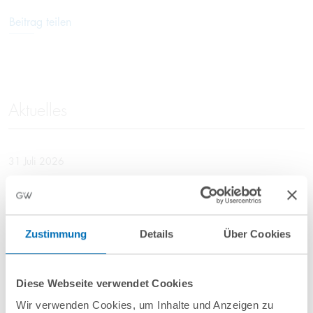
Beitrag teilen
Aktuelles
31 Juli 2026
GvW Graf von Westphalen berät Union
Investment bei Refinanzierung eines
Fachmarktzentrums in Würselen
Zustimmung
Details
Über Cookies
Diese Webseite verwendet Cookies
31 Juli 2026
Wir verwenden Cookies, um Inhalte und Anzeigen zu