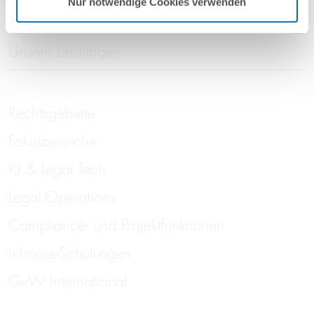
Nur notwendige Cookies verwenden
Unsere Leistungen
Rechtsgebiete
Fokusbereiche
KI & Legal Tech
Legal Operations
Compliance- und Projektfunktionen
Inhouse-Schulungen
GvW International