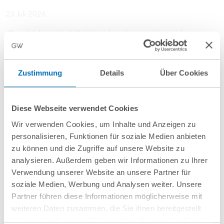
23 Juli 2026
GvW berät 13 Krankenhausträger bei
Vergabe einer Rahmenvereinbarung für
Einkaufsdienstleistungen im Bereich
Zustimmung
Details
Über Cookies
Pharma
Diese Webseite verwendet Cookies
10 Juli 2026
Wir verwenden Cookies, um Inhalte und Anzeigen zu
personalisieren, Funktionen für soziale Medien anbieten
GvW berät Openlaw beim Erwerb von
zu können und die Zugriffe auf unsere Website zu
Firma.de aus der Insolvenz
analysieren. Außerdem geben wir Informationen zu Ihrer
Verwendung unserer Website an unsere Partner für
soziale Medien, Werbung und Analysen weiter. Unsere
Partner führen diese Informationen möglicherweise mit
weiteren Daten zusammen, die Sie ihnen bereitgestellt
Mehr Aktuelles anzeigen
haben oder die sie im Rahmen Ihrer Nutzung der Dienste