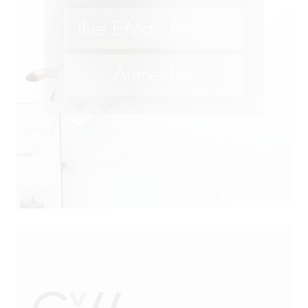
Lebensmittelrecht und
Futtermittelrecht
M&A
Öffentliches Wirtschaftsrecht
Patentrecht
Produkthaftung
Prozessführung
Restrukturierung und
Sanierung