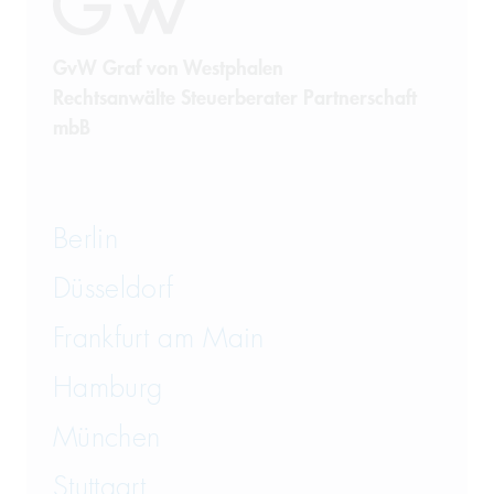
Sanktionsrecht
Steuerrecht
GvW Graf von Westphalen
Rechtsanwälte Steuerberater Partnerschaft
Telekommunikation
mbB
Transportrecht und Lagerrecht
Vergaberecht
Berlin
Versicherungsrecht
Düsseldorf
Vertriebsrecht
Frankfurt am Main
Wirtschaftsrecht
Hamburg
München
Wirtschaftsstrafrecht und
Steuerstrafrecht
Stuttgart