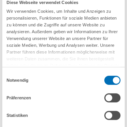
Diese Webseite verwendet Cookies
Wir verwenden Cookies, um Inhalte und Anzeigen zu
personalisieren, Funktionen für soziale Medien anbieten
Anfahrt/Ort
zu können und die Zugriffe auf unsere Website zu
analysieren. Außerdem geben wir Informationen zu Ihrer
Verwendung unserer Website an unsere Partner für
soziale Medien, Werbung und Analysen weiter. Unsere
Partner führen diese Informationen möglicherweise mit
weiteren Daten zusammen, die Sie ihnen bereitgestellt
haben oder die sie im Rahmen Ihrer Nutzung der Dienste
gesammelt haben. Sie geben Einwilligung zu unseren
Einwilligungsauswahl
Cookies, wenn Sie unsere Webseite weiterhin nutzen.
Notwendig
nächste Veranstaltungen
Hinweis auf die Verarbeitung Ihrer personenbezogenen
Daten in den USA durch Google:
Indem Sie auf „Cookies
Präferenzen
akzeptieren“ klicken, willigen Sie zugleich gem. Art. 49 Abs. 1
10
September
10
September
S. 1 lit. a DSGVO darin ein, dass Ihre Daten in den USA
2026
2026
verarbeitet werden. Die USA werden derzeit vom Europäischen
Statistiken
Gerichtshof als ein Land mit einem nach EU-Standards
Hamburg
online