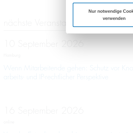
Nur notwendige Cook
verwenden
nächste Veranstaltungen
10
September
2026
Hamburg
Wenn Mitarbeitende gehen: Schutz vor Kno
arbeits- und IP-rechtlicher Perspektive
16
September
2026
online