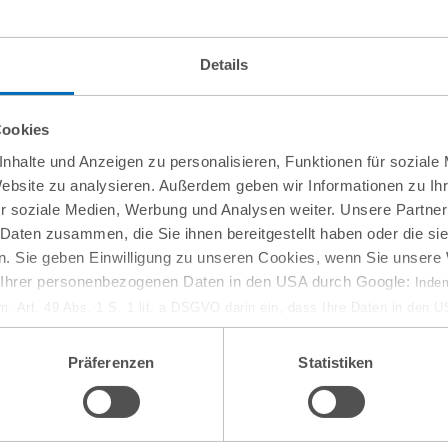
Details
Cookies
nhalte und Anzeigen zu personalisieren, Funktionen für soziale
Website zu analysieren. Außerdem geben wir Informationen zu I
r soziale Medien, Werbung und Analysen weiter. Unsere Partner
 Daten zusammen, die Sie ihnen bereitgestellt haben oder die s
. Sie geben Einwilligung zu unseren Cookies, wenn Sie unsere 
g Ihrer personenbezogenen Daten in den USA durch Google:
Indem
em. Art. 49 Abs. 1 S. 1 lit. a DSGVO darin ein, dass Ihre Daten in den 
n Gerichtshof als ein Land mit einem nach EU-Standards unzureichen
isiko, dass Ihre Daten durch US-Behörden, zu Kontroll- und zu Überwa
Präferenzen
Statistiken
, verarbeitet werden können. Wenn Sie auf „Funktionelle Cookies ablehn
lung nicht statt.
ie in unseren
Nutzungsbedingungen & Datenschutz
.