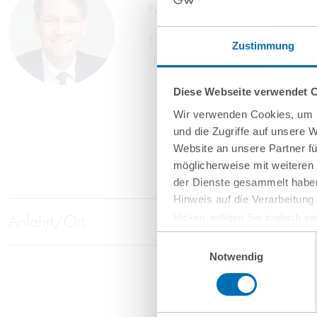
Partner
T
+49 40 35922-256
Zustimmung
g.schwendinger@gvw.com
Diese Webseite verwendet 
Wir verwenden Cookies, um I
und die Zugriffe auf unsere 
Website an unsere Partner fü
möglicherweise mit weiteren
der Dienste gesammelt haben
Hinweis auf die Verarbeitun
Anfahrt/Ort
klicken, willigen Sie zugleich g
werden derzeit vom Europäische
Einwilligungsauswahl
eingeschätzt. Es besteht das R
Notwendig
ohne Rechtsbehelfsmöglichkeiten
vorgehend beschriebene Übermitt
Mehr Informationen finden S