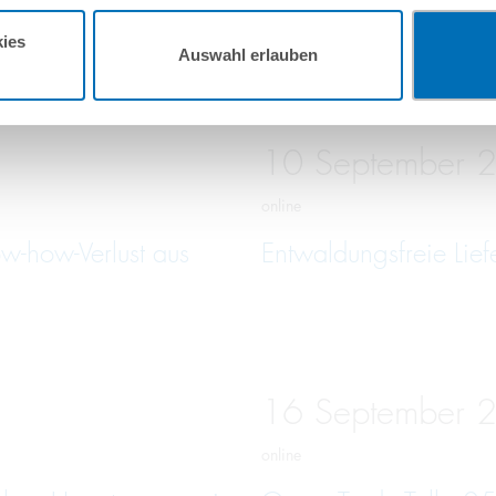
ies
Auswahl erlauben
10
September
online
w-how-Verlust aus
Entwaldungsfreie Lief
16
September
online