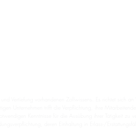
 und Vertiefung vorhandenen Zollwissens. Es richtet sich an
igen Unternehmen trifft die Verpflichtung, ihre Mitarbeitend
twendigen Kenntnisse für die Ausübung ihrer Tätigkeit zu verm
dungsverpflichtung, deren Einhaltung in Erlass-/Erstattungsf