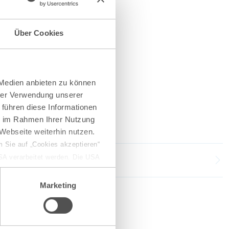
Über Cookies
 Medien anbieten zu können
hrer Verwendung unserer
 führen diese Informationen
ie im Rahmen Ihrer Nutzung
Webseite weiterhin nutzen.
 Sie auf „Cookies akzeptieren“
USA verarbeitet werden. Die USA
dem Datenschutzniveau
chungszwecken, gegebenenfalls
Marketing
en“ klicken, findet die