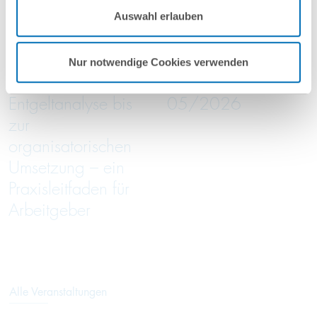
Mehr Informationen finden Sie in unseren
16
September
16
September
Auswahl erlauben
Nutzungsbedingungen & Datenschutz
.
2026
2026
online
online
Nur notwendige Cookies verwenden
Von der
Green Trade Talks
Entgeltanalyse bis
05/2026
zur
organisatorischen
Umsetzung – ein
Praxisleitfaden für
Arbeitgeber
Alle Veranstaltungen