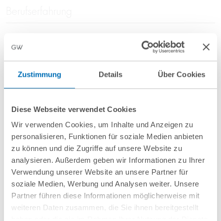
Berufserfahrung
Partner in Arbeitsrechtsboutique in Frankfurt; Partner in
Wirtschaftskanzlei in Frankfurt
Mitgliedschaften
Zustimmung
Details
Über Cookies
Arbeitsgemeinschaft Arbeitsrecht im Deutschen
Diese Webseite verwendet Cookies
Anwaltverein (DAV); Deutscher Arbeitsgerichtsverband;
Wir verwenden Cookies, um Inhalte und Anzeigen zu
Association Internationale des Jeunes Avocats (AIJA)
personalisieren, Funktionen für soziale Medien anbieten
Sprachen
zu können und die Zugriffe auf unsere Website zu
analysieren. Außerdem geben wir Informationen zu Ihrer
Verwendung unserer Website an unsere Partner für
Deutsch, Englisch, Französisch
soziale Medien, Werbung und Analysen weiter. Unsere
Partner führen diese Informationen möglicherweise mit
weiteren Daten zusammen, die Sie ihnen bereitgestellt
haben oder die sie im Rahmen Ihrer Nutzung der Dienste