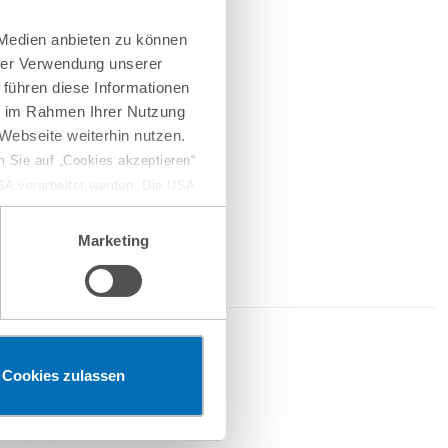
 Medien anbieten zu können
hrer Verwendung unserer
 führen diese Informationen
ie im Rahmen Ihrer Nutzung
Webseite weiterhin nutzen.
 Sie auf „Cookies akzeptieren“
USA verarbeitet werden. Die USA
dem Datenschutzniveau
chungszwecken, gegebenenfalls
Marketing
en“ klicken, findet die
2026
Cookies zulassen
erketten