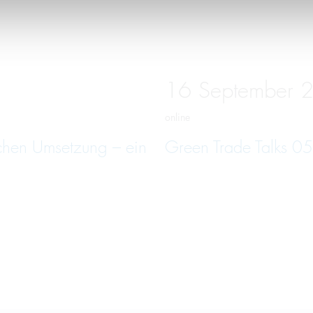
16
September
online
schen Umsetzung – ein
Green Trade Talks 