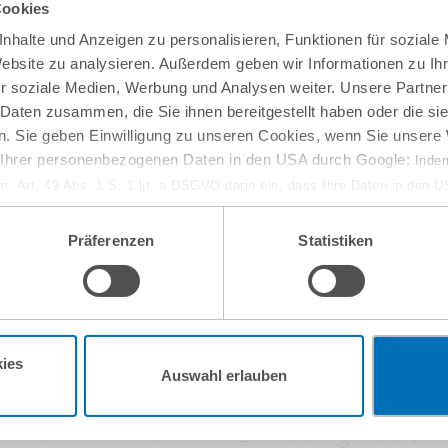
Cookies
nhalte und Anzeigen zu personalisieren, Funktionen für soziale
Website zu analysieren. Außerdem geben wir Informationen zu I
r soziale Medien, Werbung und Analysen weiter. Unsere Partner
 Daten zusammen, die Sie ihnen bereitgestellt haben oder die s
. Sie geben Einwilligung zu unseren Cookies, wenn Sie unsere 
g Ihrer personenbezogenen Daten in den USA durch Google:
Indem
em. Art. 49 Abs. 1 S. 1 lit. a DSGVO darin ein, dass Ihre Daten in den 
n Gerichtshof als ein Land mit einem nach EU-Standards unzureichen
isiko, dass Ihre Daten durch US-Behörden, zu Kontroll- und zu Überwa
Präferenzen
Statistiken
, verarbeitet werden können. Wenn Sie auf „Funktionelle Cookies ablehn
lung nicht statt.
ie in unseren
Nutzungsbedingungen & Datenschutz
.
10
September
ies
Auswahl erlauben
online
w-how-Verlust aus
Entwaldungsfreie Lief