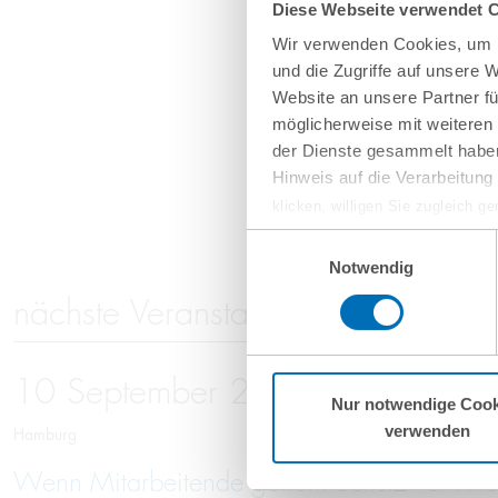
Diese Webseite verwendet 
Wir verwenden Cookies, um I
und die Zugriffe auf unsere 
Website an unsere Partner fü
möglicherweise mit weiteren
der Dienste gesammelt haben
Hinweis auf die Verarbeitun
klicken, willigen Sie zugleich g
werden derzeit vom Europäische
Einwilligungsauswahl
eingeschätzt. Es besteht das R
Notwendig
ohne Rechtsbehelfsmöglichkeiten
nächste Veranstaltungen
vorgehend beschriebene Übermitt
Mehr Informationen finden S
10
September
2026
Nur notwendige Cook
verwenden
Hamburg
Wenn Mitarbeitende gehen: Schutz vor Kno