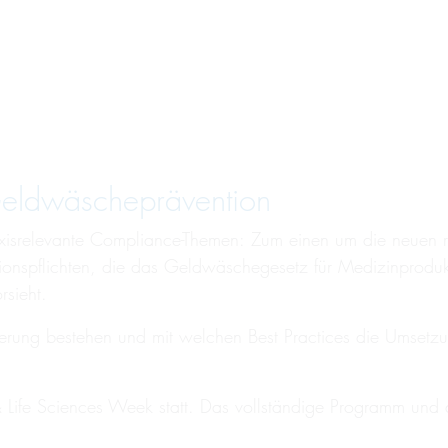
eldwäsche­prävention
xisrelevante Compliance-Themen: Zum einen um die neuen r
nspflichten, die das Geldwäschegesetz für Medizinprodukte
rsieht.
rung bestehen und mit welchen Best Practices die Umsetzu
Life Sciences Week statt. Das vollständige Programm und 