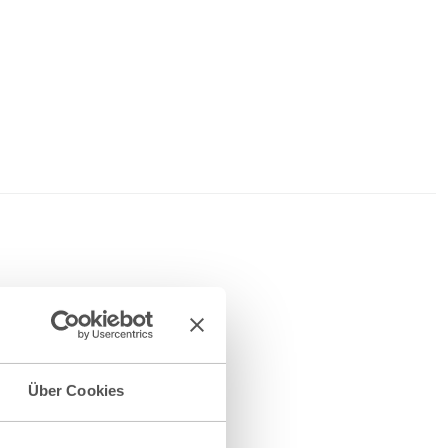
tharina Teitscheid
soziierte Partnerin
+49 69 707970-134
Über Cookies
.teitscheid@gvw.com