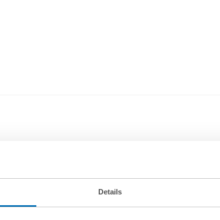
Ka
As
T
Details
k