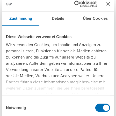
Zustimmung
Details
Über Cookies
Diese Webseite verwendet Cookies
Wir verwenden Cookies, um Inhalte und Anzeigen zu
nächste Veranstaltungen
personalisieren, Funktionen für soziale Medien anbieten
zu können und die Zugriffe auf unsere Website zu
10
September
10
September
analysieren. Außerdem geben wir Informationen zu Ihrer
Verwendung unserer Website an unsere Partner für
2026
2026
soziale Medien, Werbung und Analysen weiter. Unsere
Hamburg
online
Partner führen diese Informationen möglicherweise mit
weiteren Daten zusammen, die Sie ihnen bereitgestellt
Wenn Mitarbeitende
Entwaldungsfreie
haben oder die sie im Rahmen Ihrer Nutzung der Dienste
gehen: Schutz vor
Lieferketten
gesammelt haben. Sie geben Einwilligung zu unseren
Einwilligungsauswahl
Know-how-Verlust
Cookies, wenn Sie unsere Webseite weiterhin nutzen.
Notwendig
Hinweis auf die Verarbeitung Ihrer personenbezogenen
aus arbeits- und IP-