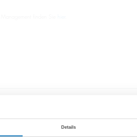
r Management finden Sie
hier
.
Details