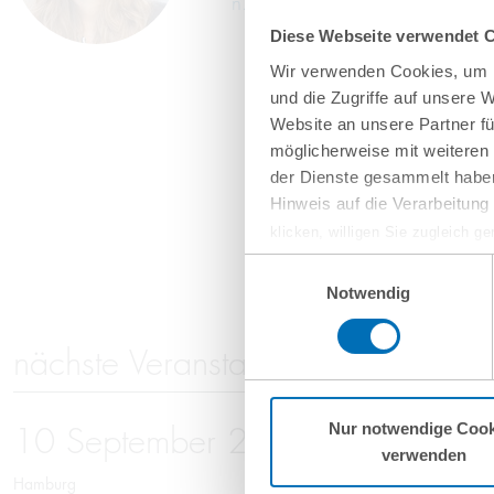
n.lindner@gvw.com
Diese Webseite verwendet 
Wir verwenden Cookies, um I
und die Zugriffe auf unsere 
Website an unsere Partner fü
möglicherweise mit weiteren
der Dienste gesammelt haben
Hinweis auf die Verarbeitun
klicken, willigen Sie zugleich g
werden derzeit vom Europäische
Einwilligungsauswahl
eingeschätzt. Es besteht das R
Notwendig
ohne Rechtsbehelfsmöglichkeiten
vorgehend beschriebene Übermitt
nächste Veranstaltungen
Mehr Informationen finden S
Nur notwendige Cook
10
September
2026
verwenden
Hamburg