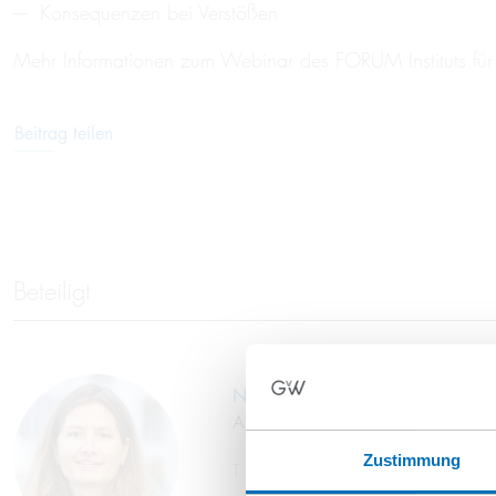
Konsequenzen bei Verstößen
Mehr Informationen zum Webinar des FORUM Instituts fü
Beitrag teilen
Beteiligt
Nicole Lindner
Assoziierte Partnerin
Zustimmung
T
+49 40 35922-279