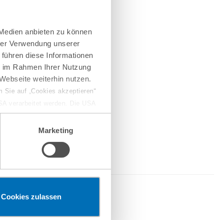
 Medien anbieten zu können
hrer Verwendung unserer
 führen diese Informationen
ie im Rahmen Ihrer Nutzung
Webseite weiterhin nutzen.
 Sie auf „Cookies akzeptieren“
USA verarbeitet werden. Die USA
dem Datenschutzniveau
chungszwecken, gegebenenfalls
Marketing
en“ klicken, findet die
2026
Cookies zulassen