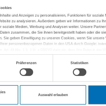
Cookies
nhalte und Anzeigen zu personalisieren, Funktionen für soziale
Website zu analysieren. Außerdem geben wir Informationen zu I
r soziale Medien, Werbung und Analysen weiter. Unsere Partner
 Daten zusammen, die Sie ihnen bereitgestellt haben oder die s
. Sie geben Einwilligung zu unseren Cookies, wenn Sie unsere 
g Ihrer personenbezogenen Daten in den USA durch Google:
Indem
em. Art. 49 Abs. 1 S. 1 lit. a DSGVO darin ein, dass Ihre Daten in den 
n Gerichtshof als ein Land mit einem nach EU-Standards unzureichen
isiko, dass Ihre Daten durch US-Behörden, zu Kontroll- und zu Überwa
Präferenzen
Statistiken
, verarbeitet werden können. Wenn Sie auf „Funktionelle Cookies ablehn
lung nicht statt.
ie in unseren
Nutzungsbedingungen & Datenschutz
.
ies
10
September
Auswahl erlauben
online