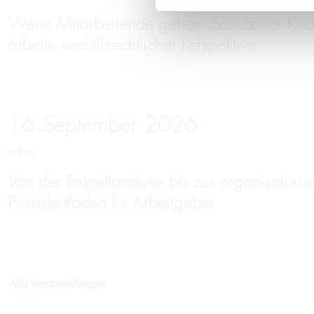
Wenn Mitarbeitende gehen: Schutz vor Kno
arbeits- und IP-rechtlicher Perspektive
16
September
2026
online
Von der Entgeltanalyse bis zur organisatori
Praxisleitfaden für Arbeitgeber
Alle Veranstaltungen