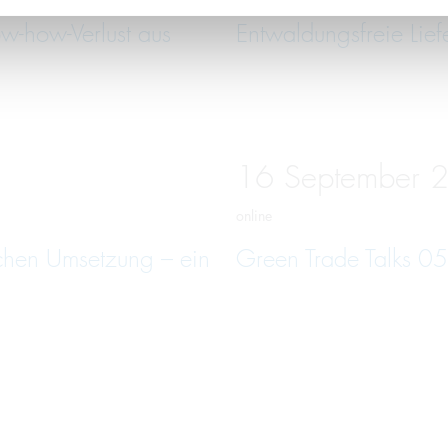
w-how-Verlust aus
Entwaldungsfreie Lief
16
September
online
schen Umsetzung – ein
Green Trade Talks 