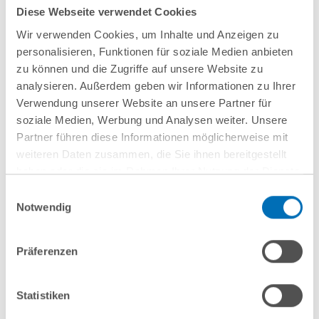
Diese Webseite verwendet Cookies
Wir verwenden Cookies, um Inhalte und Anzeigen zu
personalisieren, Funktionen für soziale Medien anbieten
zu können und die Zugriffe auf unsere Website zu
analysieren. Außerdem geben wir Informationen zu Ihrer
Verwendung unserer Website an unsere Partner für
soziale Medien, Werbung und Analysen weiter. Unsere
Partner führen diese Informationen möglicherweise mit
weiteren Daten zusammen, die Sie ihnen bereitgestellt
haben oder die sie im Rahmen Ihrer Nutzung der Dienste
gesammelt haben. Sie geben Einwilligung zu unseren
Einwilligungsauswahl
Cookies, wenn Sie unsere Webseite weiterhin nutzen.
Notwendig
nächste Veranstaltungen
Hinweis auf die Verarbeitung Ihrer personenbezogenen
Daten in den USA durch Google:
Indem Sie auf „Cookies
Präferenzen
akzeptieren“ klicken, willigen Sie zugleich gem. Art. 49 Abs. 1
10
September
10
September
S. 1 lit. a DSGVO darin ein, dass Ihre Daten in den USA
2026
2026
verarbeitet werden. Die USA werden derzeit vom Europäischen
Statistiken
Gerichtshof als ein Land mit einem nach EU-Standards