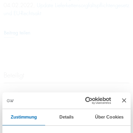
04.02.2022,
Update Lieferkettensorgfaltspflichtengesetz
und EU-Rechtsakt
Beitrag teilen
Beteiligt
Dr. Philipp Wiesenecker
Partner
Zustimmung
Details
Über Cookies
T
+49 69 707970-167
p.wiesenecker@gvw.com