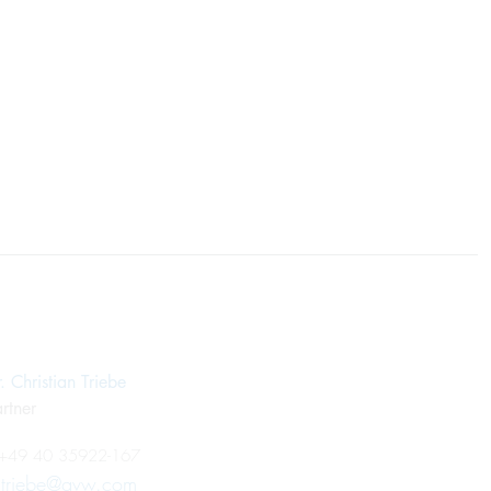
. Christian Triebe
rtner
+49 40 35922-167
.triebe@gvw.com