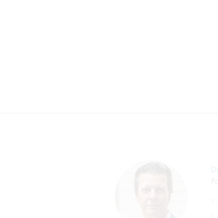
Dr
Pa
T
c