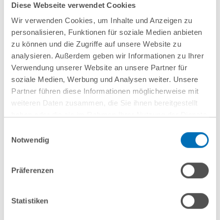
Diese Webseite verwendet Cookies
Wir verwenden Cookies, um Inhalte und Anzeigen zu
personalisieren, Funktionen für soziale Medien anbieten
Anfahrt/Ort
zu können und die Zugriffe auf unsere Website zu
analysieren. Außerdem geben wir Informationen zu Ihrer
Verwendung unserer Website an unsere Partner für
soziale Medien, Werbung und Analysen weiter. Unsere
Partner führen diese Informationen möglicherweise mit
weiteren Daten zusammen, die Sie ihnen bereitgestellt
haben oder die sie im Rahmen Ihrer Nutzung der Dienste
gesammelt haben. Sie geben Einwilligung zu unseren
Einwilligungsauswahl
Cookies, wenn Sie unsere Webseite weiterhin nutzen.
Notwendig
nächste Veranstaltungen
Hinweis auf die Verarbeitung Ihrer personenbezogenen
Daten in den USA durch Google:
Indem Sie auf „Cookies
Präferenzen
akzeptieren“ klicken, willigen Sie zugleich gem. Art. 49 Abs. 1
10
September
10
September
S. 1 lit. a DSGVO darin ein, dass Ihre Daten in den USA
2026
2026
verarbeitet werden. Die USA werden derzeit vom Europäischen
Statistiken
Gerichtshof als ein Land mit einem nach EU-Standards
Hamburg
online