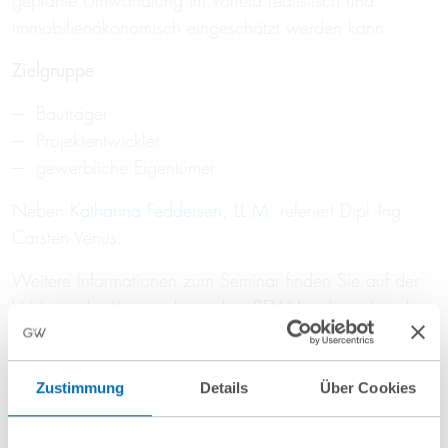
geplante Umwandlung im Vorfeld realistisch und
immobilienökonomisch eingeschätzt werden kann.
Zielgruppe
Bauträger
Projektentwickler
gewerbliche Eigentümer
Neben
Katharina Feddersen, LL.M.
referiert Dipl.-Ing.
Carsten Venus.
Weitere Informationen zum Seminar finden Sie auf der
Website des Veranstalters, dem
BFW Landesverband
Nord e.V.
.
Zustimmung
Details
Über Cookies
Beitrag teilen