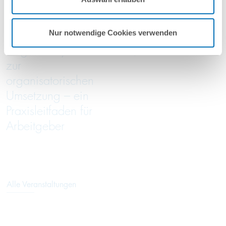
Nutzungsbedingungen & Datenschutz
.
online
online
Von der
Green Trade Talks
Nur notwendige Cookies verwenden
Entgeltanalyse bis
05/2026
zur
organisatorischen
Umsetzung – ein
Praxisleitfaden für
Arbeitgeber
Alle Veranstaltungen