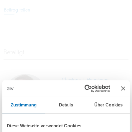
Beitrag teilen
Beteiligt
Christoph J. Hauptvogel
Partner
T
+49 89 689077-401
Zustimmung
Details
Über Cookies
c.hauptvogel@gvw.com
Diese Webseite verwendet Cookies