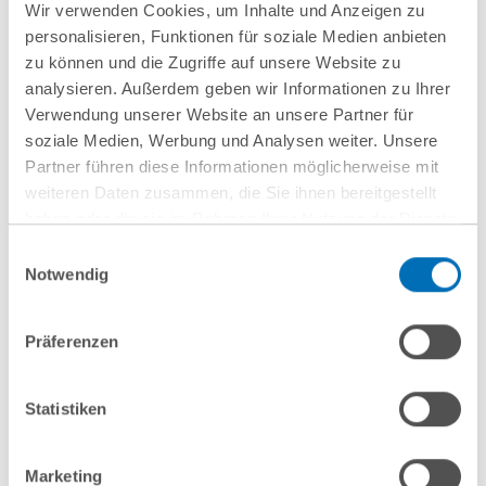
Wir verwenden Cookies, um Inhalte und Anzeigen zu
personalisieren, Funktionen für soziale Medien anbieten
zu können und die Zugriffe auf unsere Website zu
analysieren. Außerdem geben wir Informationen zu Ihrer
Verwendung unserer Website an unsere Partner für
soziale Medien, Werbung und Analysen weiter. Unsere
Partner führen diese Informationen möglicherweise mit
weiteren Daten zusammen, die Sie ihnen bereitgestellt
haben oder die sie im Rahmen Ihrer Nutzung der Dienste
gesammelt haben. Sie geben Einwilligung zu unseren
Einwilligungsauswahl
nächste Veranstaltungen
Cookies, wenn Sie unsere Webseite weiterhin nutzen.
Notwendig
Hinweis auf die Verarbeitung Ihrer personenbezogenen
Daten in den USA durch Google:
Indem Sie auf „Cookies
10
September
10
September
Präferenzen
akzeptieren“ klicken, willigen Sie zugleich gem. Art. 49 Abs. 1
2026
2026
S. 1 lit. a DSGVO darin ein, dass Ihre Daten in den USA
Hamburg
online
verarbeitet werden. Die USA werden derzeit vom Europäischen
Statistiken
Gerichtshof als ein Land mit einem nach EU-Standards
Wenn
Entwaldungsfreie
unzureichendem Datenschutzniveau eingeschätzt. Es besteht
Marketing
Mitarbeitende
Lieferketten