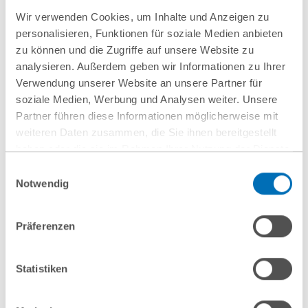
Wir verwenden Cookies, um Inhalte und Anzeigen zu
personalisieren, Funktionen für soziale Medien anbieten
zu können und die Zugriffe auf unsere Website zu
analysieren. Außerdem geben wir Informationen zu Ihrer
Verwendung unserer Website an unsere Partner für
soziale Medien, Werbung und Analysen weiter. Unsere
Partner führen diese Informationen möglicherweise mit
weiteren Daten zusammen, die Sie ihnen bereitgestellt
haben oder die sie im Rahmen Ihrer Nutzung der Dienste
gesammelt haben. Sie geben Einwilligung zu unseren
Einwilligungsauswahl
Cookies, wenn Sie unsere Webseite weiterhin nutzen.
nächste Veranstaltungen
Notwendig
Hinweis auf die Verarbeitung Ihrer personenbezogenen
Daten in den USA durch Google:
Indem Sie auf „Cookies
Präferenzen
10
September
10
September
akzeptieren“ klicken, willigen Sie zugleich gem. Art. 49 Abs. 1
2026
2026
S. 1 lit. a DSGVO darin ein, dass Ihre Daten in den USA
verarbeitet werden. Die USA werden derzeit vom Europäischen
Statistiken
Hamburg
online
Gerichtshof als ein Land mit einem nach EU-Standards
unzureichendem Datenschutzniveau eingeschätzt. Es besteht
Wenn
Entwaldungsfreie