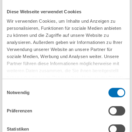
Stefan Glock
Partner
Diese Webseite verwendet Cookies
Wir verwenden Cookies, um Inhalte und Anzeigen zu
T
+49 40 35922-246
personalisieren, Funktionen für soziale Medien anbieten
s.glock@gvw.com
zu können und die Zugriffe auf unsere Website zu
analysieren. Außerdem geben wir Informationen zu Ihrer
Verwendung unserer Website an unsere Partner für
soziale Medien, Werbung und Analysen weiter. Unsere
Partner führen diese Informationen möglicherweise mit
weiteren Daten zusammen, die Sie ihnen bereitgestellt
haben oder die sie im Rahmen Ihrer Nutzung der Dienste
gesammelt haben. Sie geben Einwilligung zu unseren
Einwilligungsauswahl
Cookies, wenn Sie unsere Webseite weiterhin nutzen.
Notwendig
Hinweis auf die Verarbeitung Ihrer personenbezogenen
Daten in den USA durch Google:
Indem Sie auf „Cookies
Präferenzen
akzeptieren“ klicken, willigen Sie zugleich gem. Art. 49 Abs. 1
S. 1 lit. a DSGVO darin ein, dass Ihre Daten in den USA
nächste Veranstaltungen
verarbeitet werden. Die USA werden derzeit vom Europäischen
Statistiken