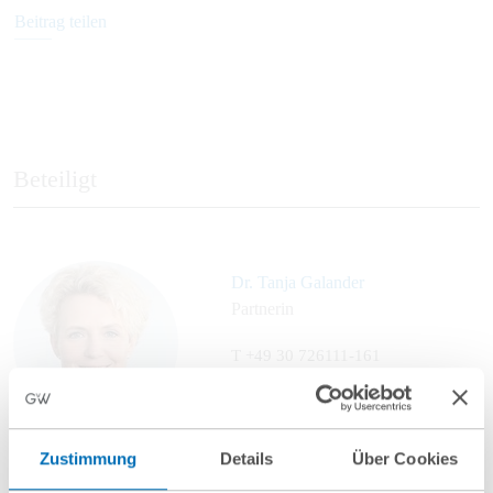
Beitrag teilen
Beteiligt
Dr. Tanja Galander
Partnerin
T
+49 30 726111-161
t.galander@gvw.com
Zustimmung
Details
Über Cookies