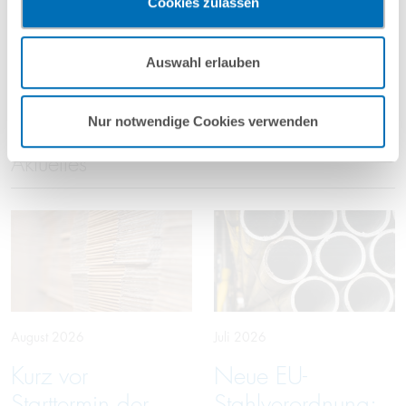
Cookies zulassen
vorgehend beschriebene Übermittlung nicht statt.
Mehr Informationen finden Sie in unseren
Beitrag teilen
Auswahl erlauben
Nutzungsbedingungen & Datenschutz
.
Nur notwendige Cookies verwenden
Aktuelles
August 2026
Juli 2026
Kurz vor
Neue EU-
Starttermin der
Stahlverordnung: