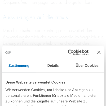
Gegenmaßnahmen gegen das Land ergreifen kann.
Auswirkungen auf die Praxis
Das chinesische Exportkontrollgesetz erweitert den
Anwendungsbereich der Exportkontrolle im Vergleich zur
bisherigen Rechtslage erheblich und eröffnet den
chinesischen Behörden mit unbestimmten Rechtsbegriffen
wie „nationale Interessen und nationale Sicherheit“
einen extrem weiten Ermessensspielraum. Es ist zu
Zustimmung
Details
Über Cookies
hoffen, dass die angekündigten detaillierten
Umsetzungsregelungen und Erläuterungen hier künftig –
möglichst einschränkende – Konkretisierungen liefern
Diese Webseite verwendet Cookies
werden.
Wir verwenden Cookies, um Inhalte und Anzeigen zu
personalisieren, Funktionen für soziale Medien anbieten
In jedem Fall erhöhen die weitreichenden Regelungen
zu können und die Zugriffe auf unsere Website zu