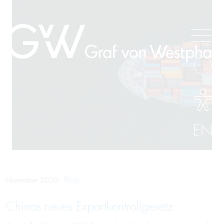
EN
Blog
November 2020
Chinas neues Export­kontroll­gesetz