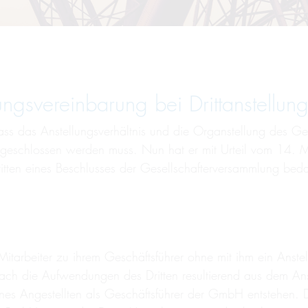
gs­ver­ein­barung bei Dritt­an­stellun
ass das Anstellungsverhältnis und die Organstellung des Ge
abgeschlossen werden muss. Nun hat er mit Urteil vom 14. 
itten eines Beschlusses der Gesellschafterversammlung beda
Mitarbeiter zu ihrem Geschäftsführer ohne mit ihm ein Anste
h die Aufwendungen des Dritten resultierend aus dem Anste
ines Angestellten als Geschäftsführer der GmbH entstehen.