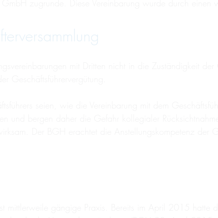
r GmbH zugrunde. Diese Vereinbarung wurde durch einen we
afterversammlung
gsvereinbarungen mit Dritten nicht in die Zuständigkeit der 
er Geschäftsführervergütung.
tsführers seien, wie die Vereinbarung mit dem Geschäftsführ
ssen und bergen daher die Gefahr kollegialer Rücksichtnahm
wirksam. Der BGH erachtet die Anstellungskompetenz der G
st mittlerweile gängige Praxis. Bereits im April 2015 hatte 