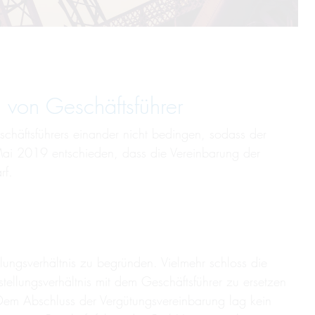
g von Ge­schäfts­führer
schäftsführers einander nicht bedingen, sodass der
Mai 2019 entschieden, dass die Vereinbarung der
rf.
llungsverhältnis zu begründen. Vielmehr schloss die
llungsverhältnis mit dem Geschäftsführer zu ersetzen
 Dem Abschluss der Vergütungsvereinbarung lag kein