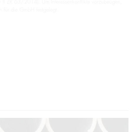
 – II ZR 63/2014). Um Interessenkonflikte vorzubeugen,
ch für die GmbH festgelegt.