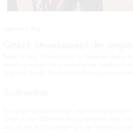
Blog
August 2019
GmbH: Un­wirk­sam­keit der Ver­gütun
Bereits im Jahre 1964 entschied der Bundesgerichtshof, d
Anstellungsvertrag nicht zwingend mit der Gesellschaft 
Vergütung über die Geschäftsführerleistungen mit einem Dr
Sachverhalt
Eine GmbH bestellte einen bei einem Dritten angestellten 
GmbH mit dem Dritten eine Vergütungsvereinbarung, wonac
sind, die ihm im Zusammenhang mit der Dienstleistung se