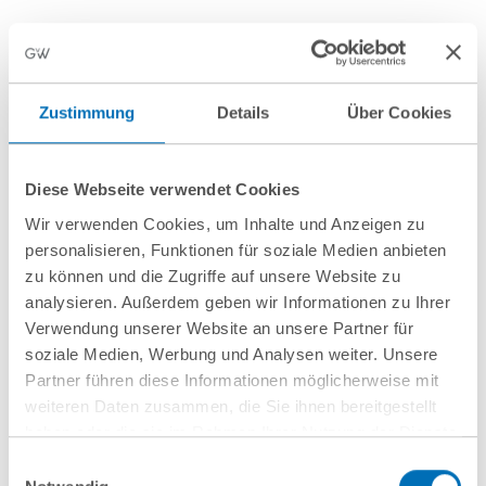
Beitrag teilen
Zustimmung
Details
Über Cookies
Dr. Frank Süß
Diese Webseite verwendet Cookies
Partner
Wir verwenden Cookies, um Inhalte und Anzeigen zu
personalisieren, Funktionen für soziale Medien anbieten
T
+49 69 707970-134
zu können und die Zugriffe auf unsere Website zu
f.suess@gvw.com
analysieren. Außerdem geben wir Informationen zu Ihrer
Verwendung unserer Website an unsere Partner für
soziale Medien, Werbung und Analysen weiter. Unsere
Partner führen diese Informationen möglicherweise mit
weiteren Daten zusammen, die Sie ihnen bereitgestellt
Aktuelles
haben oder die sie im Rahmen Ihrer Nutzung der Dienste
gesammelt haben. Sie geben Einwilligung zu unseren
Einwilligungsauswahl
Cookies, wenn Sie unsere Webseite weiterhin nutzen.