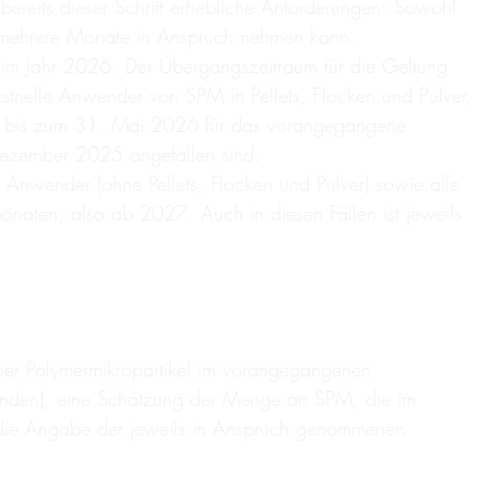
t bereits dieser Schritt erhebliche Anforderungen: Sowohl
tten mehrere Monate in Anspruch nehmen kann.
 im Jahr 2026. Der Übergangszeitraum für die Geltung
ustrielle Anwender von SPM in Pellets, Flocken und Pulver,
 ist bis zum 31. Mai 2026 für das vorangegangene
 Dezember 2025 angefallen sind.
 Anwender (ohne Pellets, Flocken und Pulver) sowie alle
onaten, also ab 2027. Auch in diesen Fällen ist jeweils
er Polymermikropartikel im vorangegangenen
rhanden), eine Schätzung der Menge an SPM, die im
e die Angabe der jeweils in Anspruch genommenen