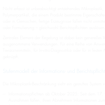
Nicht erfasst ist unbeabsichtigt entstehendes Mikroplastik
Polymerpartikel, die einem Produkt bestimmte Eigenschafte
oder in Gemischen; fertige Erzeugnisse fallen nicht unmi
oder Formulierung – gleichwohl Berichtspflichten auslöse
Zentrales Element der Regelung ist dabei kein generelles 
ausgenommene Verwendungen. Für eine Reihe von Anwendu
Tierarzneimitteln, für In-vitro-Diagnostika oder für in f
geknüpft.
Stufenmodell der Informations- und Berichtspflich
Die Mikroplastik-Beschränkung sieht ein gestuftes System vo
Informationspflichten ab Oktober 2025: Seit dem 17. 
Ausnahmen fallen, ihren Abnehmern Informationen zum 