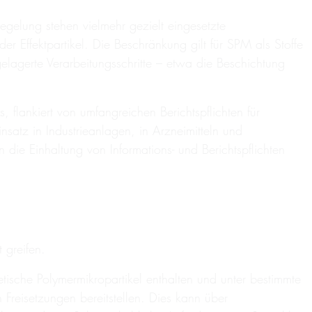
Regelung stehen vielmehr gezielt eingesetzte
r Effektpartikel. Die Beschränkung gilt für SPM als Stoffe
elagerte Verarbeitungsschritte – etwa die Beschichtung
 flankiert von umfangreichen Berichtspflichten für
z in Industrieanlagen, in Arzneimitteln und
 die Einhaltung von Informations- und Berichtspflichten
t greifen.
ische Polymermikropartikel enthalten und unter bestimmte
reisetzungen bereitstellen. Dies kann über