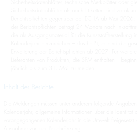
Sicherheitsdatenblätter, technische Merkblätter oder gle
Sicherheitsdatenblätter als auch Etiketten sind zu akt
Berichtspflichten gegenüber der ECHA ab Mai 2026: D
der Berichtspflichten beträgt 24 Monate nach Inkrafttre
die als Ausgangsmaterial für die Kunststoffherstellu
Kalenderjahr einzureichen – das heißt, es sind die g
Erweiterung der Berichtspflichten ab 2027: Für weiter
Lieferanten von Produkten, die SPM enthalten – beginn
jährlich bis zum 31. Mai zu melden.
Inhalt der Berichte
Die Meldungen müssen unter anderem folgende Angaben e
Kalenderjahr, allgemeine Informationen über die Identit
vorangegangenen Kalenderjahr in die Umwelt freigesetzt
Ausnahme von der Beschränkung.