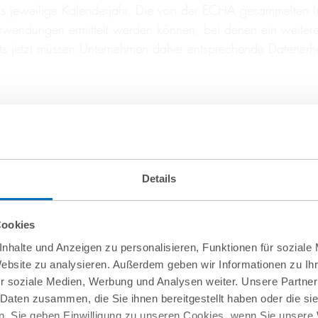
 das jeweilige Kalenderjahr. Die von der ECHA gesammelten 
rwendungen ermittelt werden können, bei denen ein weitere
reits jetzt müssen Unternehmen daher entsprechende Datene
das ECHA-Portal REACH-IT einzureichen. Die ECHA stellt hie
 Mikroplastik-Berichterstattung abrufbar sind. Ergänzend 
ikel veröffentlicht, der in einem beschreibenden Teil, einem
Details
soll.
Cookies
nhalte und Anzeigen zu personalisieren, Funktionen für soziale
Website zu analysieren. Außerdem geben wir Informationen zu I
men vor erhebliche Herausforderungen. Branchenverbände – da
r soziale Medien, Werbung und Analysen weiter. Unsere Partner
nachgeschalteten Anwender (DUCC) – haben auf der CARACAL
 Daten zusammen, die Sie ihnen bereitgestellt haben oder die s
. Sie geben Einwilligung zu unseren Cookies, wenn Sie unsere 