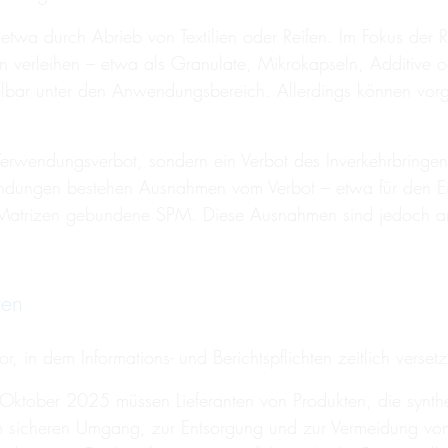
, etwa durch Abrieb von Textilien oder Reifen. Im Fokus der 
n verleihen – etwa als Granulate, Mikrokapseln, Additive ode
ttelbar unter den Anwendungsbereich. Allerdings können vorg
n.
Verwendungsverbot, sondern ein Verbot des Inverkehrbringens,
ngen bestehen Ausnahmen vom Verbot – etwa für den Einsat
esten Matrizen gebundene SPM. Diese Ausnahmen sind jedoch an
ten
r, in dem Informations- und Berichtspflichten zeitlich versetz
Oktober 2025 müssen Lieferanten von Produkten, die synthet
sicheren Umgang, zur Entsorgung und zur Vermeidung von F