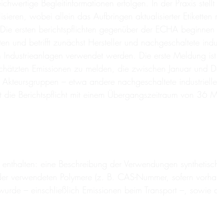
ichwertige Begleitinformationen erfolgen. In der Praxis stell
ualisieren, wobei allein das Aufbringen aktualisierter Etike
ie ersten berichtspflichten gegenüber der ECHA beginnen
ten und betrifft zunächst Hersteller und nachgeschaltete ind
ng in Industrieanlagen verwendet werden. Die erste Meldung
eschätzten Emissionen zu melden, die zwischen Januar und
e Akteursgruppen – etwa andere nachgeschaltete industrielle
t die Berichtspflicht mit einem Übergangszeitraum von 36 M
nthalten: eine Beschreibung der Verwendungen synthetisch
ät der verwendeten Polymere (z. B. CAS-Nummer, sofern vo
 wurde – einschließlich Emissionen beim Transport –, sowi