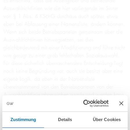
Es entschied, dass die Arbeitgeber und Betriebsräte
Auswahlrichtlinien wie die hier vorliegende im Sinne
von § 1 Abs. 4 KSchG durchaus auch später, etwa
eben bei Abfassung einer Namensliste, ändern können.
Wenn sich beide Betriebsparteien gemeinsam über die
Auswahlrichtlinien hinwegsetzen, sei dies
gleichbedeutend mit einer Modifizierung und führe nicht
wie gerügt zu einer grob fehlerhaften Sozialauswahl.
Für diese sicherlich überraschendere Entscheidung liegt
noch keine Begründung vor, auch sie besitzt aber eine
eigene Logik, da eben in der Namensliste
übereinstimmend von den Betriebsparteien von der
Auswahlrichtlinie abgewichen wurde und werden kann.
Dies bedeutet für die Betriebsparteien zumindest die
Möglichkeit, auch im Nachhinein punktuelle
Zustimmung
Details
Über Cookies
Änderungen der Auswahlrichtlinie vorzunehmen, sollte