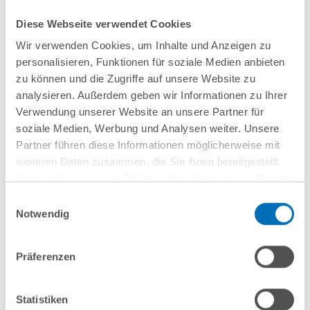
sich dies als erforderlich erweisen. Inwieweit dies
allerdings tatsächlich in größerem Rahmen gerichtsfest
Diese Webseite verwendet Cookies
angewendet werden kann, bleibt abzuwarten.
Wir verwenden Cookies, um Inhalte und Anzeigen zu
personalisieren, Funktionen für soziale Medien anbieten
(BAG, Urteil vom 24. Oktober 2013 – 6 AZR
zu können und die Zugriffe auf unsere Website zu
854/11)
analysieren. Außerdem geben wir Informationen zu Ihrer
Verwendung unserer Website an unsere Partner für
Dr. Holger Kühl
, Rechtsanwalt
soziale Medien, Werbung und Analysen weiter. Unsere
Partner führen diese Informationen möglicherweise mit
Beitrag teilen
weiteren Daten zusammen, die Sie ihnen bereitgestellt
haben oder die sie im Rahmen Ihrer Nutzung der Dienste
gesammelt haben. Sie geben Einwilligung zu unseren
Einwilligungsauswahl
Cookies, wenn Sie unsere Webseite weiterhin nutzen.
Notwendig
Hinweis auf die Verarbeitung Ihrer personenbezogenen
Daten in den USA durch Google:
Aktuelles
Indem Sie auf „Cookies
Präferenzen
akzeptieren“ klicken, willigen Sie zugleich gem. Art. 49 Abs. 1
S. 1 lit. a DSGVO darin ein, dass Ihre Daten in den USA
verarbeitet werden. Die USA werden derzeit vom Europäischen
Statistiken