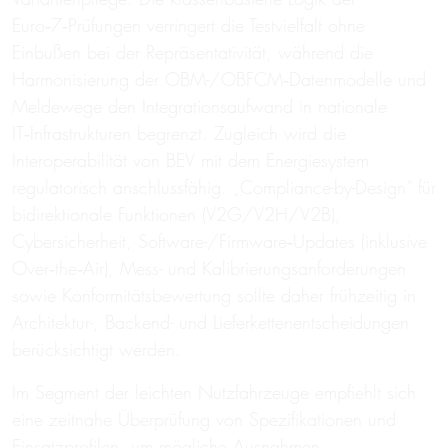
Euro‑7‑Prüfungen verringert die Testvielfalt ohne
Einbußen bei der Repräsentativität, während die
Harmonisierung der OBM-/OBFCM‑Datenmodelle und
Meldewege den Integrationsaufwand in nationale
IT‑Infrastrukturen begrenzt. Zugleich wird die
Interoperabilität von BEV mit dem Energiesystem
regulatorisch anschlussfähig. „Compliance-by-Design“ für
bidirektionale Funktionen (V2G/V2H/V2B),
Cybersicherheit, Software-/Firmware‑Updates (inklusive
Over‑the‑Air), Mess- und Kalibrierungsanforderungen
sowie Konformitätsbewertung sollte daher frühzeitig in
Architektur-, Backend- und Lieferkettenentscheidungen
berücksichtigt werden.
Im Segment der leichten Nutzfahrzeuge empfiehlt sich
eine zeitnahe Überprüfung von Spezifikationen und
Einsatzprofilen, um mögliche Ausnahmen