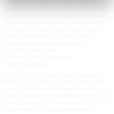
bidirektionaler Funktionen wie Vehicle‑to‑Grid,
Vehicle‑to‑Home oder Vehicle‑to‑Building. Flankierend
können Anforderungen an Interoperabilität, IT‑Sicherheit,
Authentifizierung und Abrechnung, Datensparsamkeit
und Datenschutz, Mess‑/Kalibrierungsschnittstellen,
Software‑Update‑Fähigkeit sowie Rückwärts- und
Vorwärtskompatibilität vorgegeben werden,
einschließlich harmonisierter
Konformitätsbewertungsverfahren und
Kennzeichnungspflichten.
Ziel ist ein EU‑weit kohärenter, technologieneutraler
Rahmen, der fragmentierende nationale Alleingänge
vermeidet, Investitions- und Planungssicherheit für
Industrie, Netzbetreiber und Dienstleister schafft und die
Skalierung netzdienlicher Anwendungen ermöglicht –
von gesteuertem Laden über Lastmanagement und