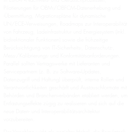
Pilotierungen für OBM-/OBFCM‑Datenerhebung und
-Übermittlung, Migrationspläne für dynamische
UN/ECE‑Verweisungen, Roadmaps zur Interoperabilität
von Fahrzeug, Ladeinfrastruktur und Energiesystem (inkl.
bidirektionaler Funktionen) sowie die frühzeitige
Berücksichtigung von IT‑Sicherheits-, Datenschutz-,
Mess-/Kalibrierungs- und Konformitätsanforderungen.
Parallel sollten Vertragswerke mit Lieferanten und
Servicepartnern (z. B. zu Software‑Updates,
Datenzugriff und Haftung) überprüft, interne Rollen und
Verantwortlichkeiten geschärft und Austauschformate mit
Behörden und Branchenverbänden etabliert werden, um
Entlastungseffekte zügig zu realisieren und sich auf die
neue Daten- und Interoperabilitätsarchitektur
vorzubereiten.
Der Vorschlag wirkt als gezielter Hebel, die Regulatorik