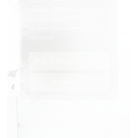
Melden Sie sich hier zu
unserem GvW Newsletter an -
und wir halten Sie über die
aktuellen Rechtsentwicklungen
informiert!