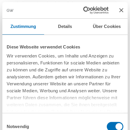
einen höheren Anteil solcher Fahrzeuge in den Markt
bringen, können ihre durchschnittlichen Flottenziele
effizienter erreichen. Die Ausgestaltung bleibt an robuste
Zustimmung
Details
Über Cookies
Mess- und Berichtspflichten geknüpft, um ökologische
Integrität und Verifizierbarkeit sicherzustellen.
Diese Webseite verwendet Cookies
Die EU-weit einheitliche Begriffsbestimmung erleichtert
zudem die Ausrichtung nationaler Förderinstrumente –
Wir verwenden Cookies, um Inhalte und Anzeigen zu
etwa Kaufprämien, Parkvorteile, Zufahrts- oder
personalisieren, Funktionen für soziale Medien anbieten
zu können und die Zugriffe auf unsere Website zu
Mautprivilegien – und verbessert die Vollzugspraxis:
analysieren. Außerdem geben wir Informationen zu Ihrer
Über die Übereinstimmungsbescheinigung (Certificate of
Verwendung unserer Website an unsere Partner für
Conformity) und die zugehörigen
soziale Medien, Werbung und Analysen weiter. Unsere
Typgenehmigungsunterlagen ist die Zugehörigkeit zur
Partner führen diese Informationen möglicherweise mit
Kategorie „kleine BEV“ unmittelbar erkennbar, was
weiteren Daten zusammen, die Sie ihnen bereitgestellt
Registrierung, Kontrolle und Marktüberwachung in allen
haben oder die sie im Rahmen Ihrer Nutzung der Dienste
Mitgliedstaaten vereinfacht.
gesammelt haben. Sie geben Einwilligung zu unseren
Einwilligungsauswahl
Cookies, wenn Sie unsere Webseite weiterhin nutzen.
Notwendig