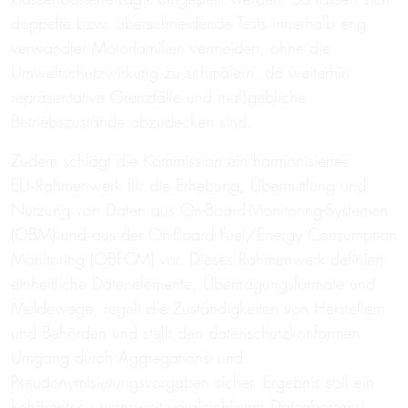
doppelte bzw. überschneidende Tests innerhalb eng
verwandter Motorfamilien vermeiden, ohne die
Umweltschutzwirkung zu schmälern, da weiterhin
repräsentative Grenzfälle und maßgebliche
Betriebszustände abzudecken sind.
Zudem schlägt die Kommission ein harmonisiertes
EU‑Rahmenwerk für die Erhebung, Übermittlung und
Nutzung von Daten aus On-Board-Monitoring-Systemen
(OBM) und aus der On-Board Fuel/Energy Consumption
Monitoring (OBFCM) vor. Dieses Rahmenwerk definiert
einheitliche Datenelemente, Übertragungsformate und
Meldewege, regelt die Zuständigkeiten von Herstellern
und Behörden und stellt den datenschutzkonformen
Umgang durch Aggregations- und
Pseudonymisierungsvorgaben sicher. Ergebnis soll ein
kohärenter, unionsweit vergleichbarer Datenbestand