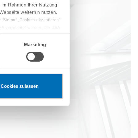
ie im Rahmen Ihrer Nutzung
Webseite weiterhin nutzen.
 Sie auf „Cookies akzeptieren“
USA verarbeitet werden. Die USA
dem Datenschutzniveau
chungszwecken, gegebenenfalls
Marketing
en“ klicken, findet die
tuellen Rechtsentwicklungen
Cookies zulassen