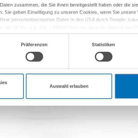
 Daten zusammen, die Sie ihnen bereitgestellt haben oder die s
. Sie geben Einwilligung zu unseren Cookies, wenn Sie unsere 
g Ihrer personenbezogenen Daten in den USA durch Google:
Indem
em. Art. 49 Abs. 1 S. 1 lit. a DSGVO darin ein, dass Ihre Daten in den 
n Gerichtshof als ein Land mit einem nach EU-Standards unzureichen
isiko, dass Ihre Daten durch US-Behörden, zu Kontroll- und zu Überwa
Präferenzen
Statistiken
, verarbeitet werden können. Wenn Sie auf „Funktionelle Cookies ablehn
 Newsletter
lung nicht statt.
ie in unseren
Nutzungsbedingungen & Datenschutz
.
em GvW Newsletter an - und wir halten Sie über die ak
ies
Auswahl erlauben