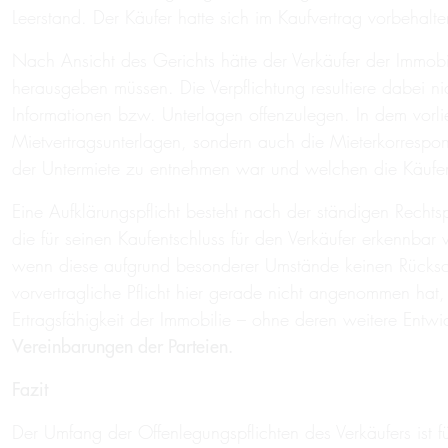
Leerstand. Der Käufer hatte sich im Kaufvertrag vorbeh
Nach Ansicht des Gerichts hätte der Verkäufer der Immobi
herausgeben müssen. Die Verpflichtung resultiere dabei nic
Informationen bzw. Unterlagen offenzulegen. In dem vorlieg
Mietvertragsunterlagen, sondern auch die Mieterkorresp
der Untermiete zu entnehmen war und welchen die Käuferin
Eine Aufklärungspflicht besteht nach der ständigen Rech
die für seinen Kaufentschluss für den Verkäufer erkennbar
wenn diese aufgrund besonderer Umstände keinen Rücksch
vorvertragliche Pflicht hier gerade nicht angenommen hat
Ertragsfähigkeit der Immobilie – ohne deren weitere Entwi
Vereinbarungen der Parteien.
Fazit
Der Umfang der Offenlegungspflichten des Verkäufers ist fü