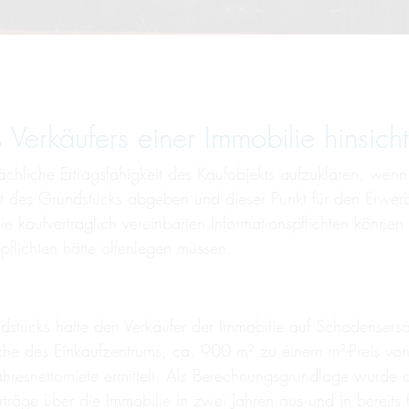
Verkäufers einer Immobilie hinsichtl
tsächliche Ertragsfähigkeit des Kaufobjekts aufzuklären, 
gkeit des Grundstücks abgeben und dieser Punkt für den Erw
e kaufvertraglich vereinbarten Informationspflichten könn
spflichten hätte offenlegen müssen.
stücks hatte den Verkäufer der Immobilie auf Schadensersatz
e des Einkaufzentrums, ca. 900 m² zu einem m²-Preis von n
hresnettomiete ermittelt. Als Berechnungsgrundlage wurde 
räge über die Immobilie in zwei Jahren aus und in bereits 