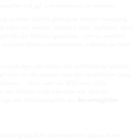
überprüfen und ggf. eine Anpassung zu verlangen.
ung zu einem deutlich günstigeren Mietzins hervorging,
er habe sich vielmehr vertraglich dazu verpflichtet, diese
ach der der Verkäufer garantierte, nicht nur sämtliche
l zwischen Mieterin und Verkäuferin, welchem die Höhe
lvorstellungen des Käufers sich auf Umstände beziehen,
l nicht nur Informationen über den tatsächlichen Ertrag,
cks zulassen. Auch wenn der BGH eine solche
ür den Verkäufer nicht erkennbar war, dass die
olge eine Informationspflicht aus
den vertraglichen
tscheidung des BGH stellt erneut klar, dass auch vor