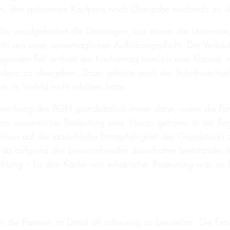
alten, den gebotenen Kaufpreis nach Übergabe nochmals zu 
lie unaufgefordert die Unterlagen, aus denen die Untermiet
ht aus einer vorvertraglichen Aufklärungspflicht. Der Verkäuf
enden Fall enthielt der Kaufvertrag nämlich eine Klausel, n
ondenz zu übergeben. Dazu gehörte auch der Schriftwechse
 im Vorfeld nicht erhalten hatte.
tsprechung des BGH grundsätzlich immer dann, wenn die Feh
 von wesentlicher Bedeutung sind. Hierzu gehören in der Rege
luss auf die tatsächliche Ertragsfähigkeit des Grundstü
, da aufgrund des bevorstehenden dauerhaften Leerstandes f
cklung – für den Käufer von erheblicher Bedeutung war, so f
r die Parteien im Detail oft schwierig zu beurteilen. Die En