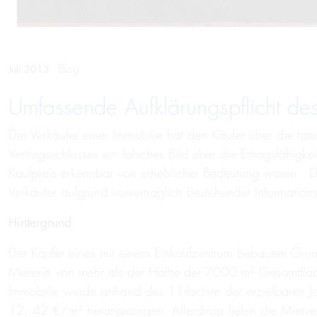
Blog
Juli 2013
Umfassende Aufklärungspflicht des 
Der Verkäufer einer Immobilie hat den Käufer über die ta
Vertragsschlusses ein falsches Bild über die Ertragsfähi
Kaufpreis erkennbar von erheblicher Bedeutung waren. Di
Verkäufer aufgrund vorvertraglich bestehender Information
Hintergrund
Der Käufer eines mit einem Einkaufzentrum bebauten Grund
Mieterin von mehr als der Hälfte der 7000 m² Gesamtfläch
Immobilie wurde anhand des 11-fachen der erzielbaren Ja
12, 42 €/m² herangezogen. Allerdings liefen die Mietvert