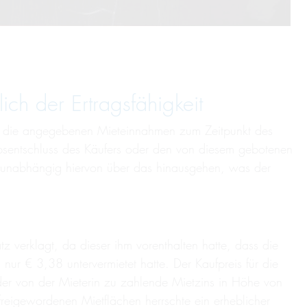
ich der Ertragsfähigkeit
wenn die angegebenen Mieteinnahmen zum Zeitpunkt des
erbsentschluss des Käufers oder den von diesem gebotenen
en unabhängig hiervon über das hinausgehen, was der
 verklagt, da dieser ihm vorenthalten hatte, dass die
ur € 3,38 untervermietet hatte. Der Kaufpreis für die
der von der Mieterin zu zahlende Mietzins in Höhe von
freigewordenen Mietflächen herrschte ein erheblicher