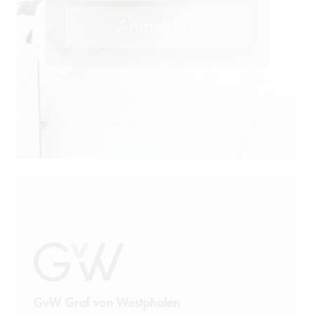
GvW Graf von Westphalen