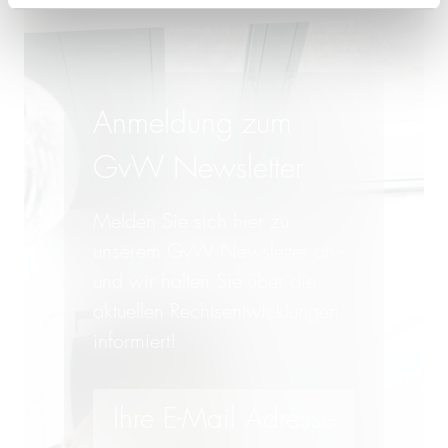
Anmeldung zum
GvW Newsletter
Melden Sie sich hier zu
unserem GvW Newsletter an -
und wir halten Sie über die
aktuellen Rechtsentwicklungen
informiert!