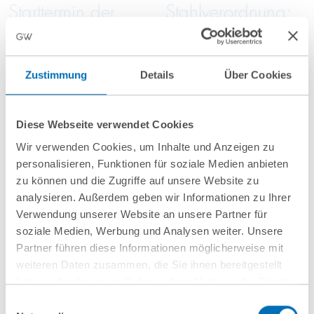
Starttermin der
Stahlverordnung:
PPWR: Wichtige
Höhere Zölle,
Neuerungen durch
halbierte
die 2. Auflage der
Kontingente und
Zustimmung
Details
Über Cookies
FAQ
verschärfte
Nachweispflichten
Diese Webseite verwendet Cookies
Wir verwenden Cookies, um Inhalte und Anzeigen zu
personalisieren, Funktionen für soziale Medien anbieten
zu können und die Zugriffe auf unsere Website zu
analysieren. Außerdem geben wir Informationen zu Ihrer
Verwendung unserer Website an unsere Partner für
soziale Medien, Werbung und Analysen weiter. Unsere
Partner führen diese Informationen möglicherweise mit
Juli 2026
Juli 2026
weiteren Daten zusammen, die Sie ihnen bereitgestellt
haben oder die sie im Rahmen Ihrer Nutzung der Dienste
Überschuldungsna
Mehr als die
gesammelt haben. Sie geben Einwilligung zu unseren
Einwilligungsauswahl