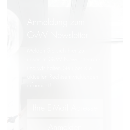
Anmeldung zum
GvW Newsletter
Melden Sie sich hier zu
unserem GvW Newsletter an -
und wir halten Sie über die
aktuellen Rechtsentwicklungen
informiert!