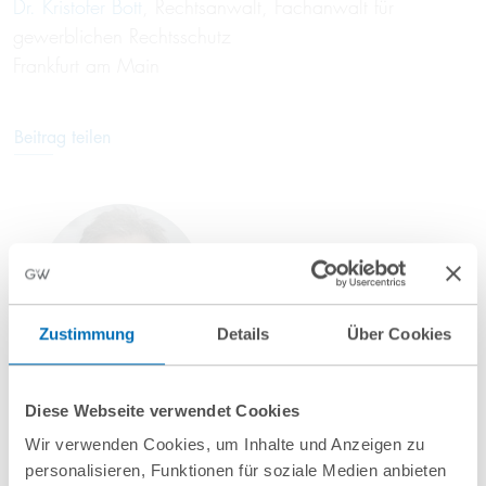
Dr. Kristofer Bott
, Rechtsanwalt, Fachanwalt für
gewerblichen Rechtsschutz
Frankfurt am Main
Beitrag teilen
Zustimmung
Details
Über Cookies
Dr. Kristofer Bott
Diese Webseite verwendet Cookies
Partner
Wir verwenden Cookies, um Inhalte und Anzeigen zu
T
+49 69 707970-136
personalisieren, Funktionen für soziale Medien anbieten