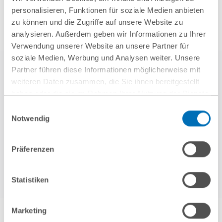
personalisieren, Funktionen für soziale Medien anbieten
zu können und die Zugriffe auf unsere Website zu
analysieren. Außerdem geben wir Informationen zu Ihrer
Verwendung unserer Website an unsere Partner für
soziale Medien, Werbung und Analysen weiter. Unsere
Partner führen diese Informationen möglicherweise mit
weiteren Daten zusammen, die Sie ihnen bereitgestellt
haben oder die sie im Rahmen Ihrer Nutzung der Dienste
gesammelt haben. Sie geben Einwilligung zu unseren
Einwilligungsauswahl
Cookies, wenn Sie unsere Webseite weiterhin nutzen.
Notwendig
Hinweis auf die Verarbeitung Ihrer personenbezogenen
weitere Referenzen
Daten in den USA durch Google:
Indem Sie auf „Cookies
Präferenzen
akzeptieren“ klicken, willigen Sie zugleich gem. Art. 49 Abs. 1
S. 1 lit. a DSGVO darin ein, dass Ihre Daten in den USA
verarbeitet werden. Die USA werden derzeit vom Europäischen
Statistiken
Gerichtshof als ein Land mit einem nach EU-Standards
unzureichendem Datenschutzniveau eingeschätzt. Es besteht
Marketing
das Risiko, dass Ihre Daten durch US-Behörden, zu Kontroll-