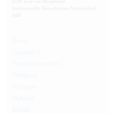
GvW Graf von Westphalen
Rechtsanwälte Steuerberater Partnerschaft
Telekommunikation
mbB
Transportrecht und Lagerrecht
Vergaberecht
Berlin
Versicherungsrecht
Düsseldorf
Vertriebsrecht
Frankfurt am Main
Wirtschaftsrecht
Hamburg
München
Wirtschaftsstrafrecht und
Steuerstrafrecht
Stuttgart
Brüssel