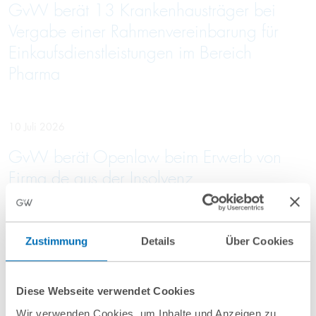
GvW berät 13 Krankenhausträger bei
Vergabe einer Rahmenvereinbarung für
Einkaufsdienstleistungen im Bereich
Pharma
10 Juli 2026
GvW berät Openlaw beim Erwerb von
Firma.de aus der Insolvenz
Zustimmung
Details
Über Cookies
Mehr Aktuelles anzeigen
Diese Webseite verwendet Cookies
Wir verwenden Cookies, um Inhalte und Anzeigen zu