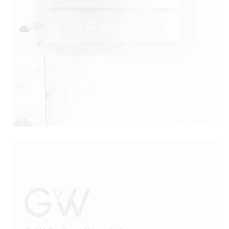
Futtermittelrecht
M&A
Öffentliches Wirtschaftsrecht
Patentrecht
Produkthaftung
Prozessführung
Restrukturierung und
Sanierung
Sanktionsrecht
Steuerrecht