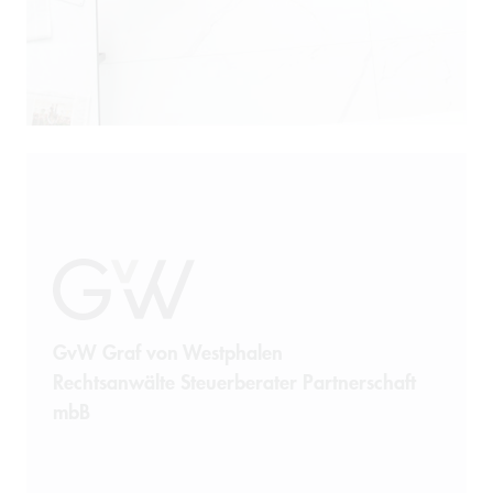
Patentrecht
Produkthaftung
Prozessführung
Restrukturierung und
Sanierung
Sanktionsrecht
Steuerrecht
GvW Graf von Westphalen
Rechtsanwälte Steuerberater Partnerschaft
Telekommunikation
mbB
Transportrecht und Lagerrecht