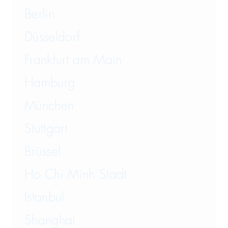
Vergaberecht
Berlin
Versicherungsrecht
Düsseldorf
Vertriebsrecht
Frankfurt am Main
Wirtschaftsrecht
Hamburg
München
Wirtschaftsstrafrecht und
Steuerstrafrecht
Stuttgart
Brüssel
Ho Chi Minh Stadt
Istanbul
Shanghai