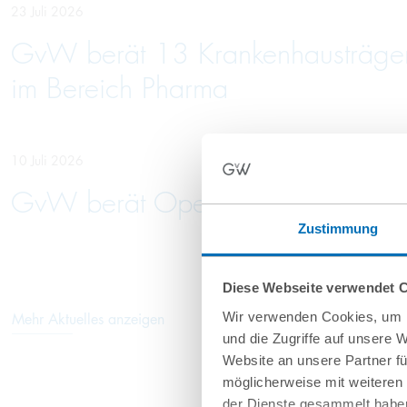
23 Juli 2026
GvW berät 13 Krankenhausträger 
im Bereich Pharma
10 Juli 2026
GvW berät Openlaw beim Erwerb 
Zustimmung
Diese Webseite verwendet 
Wir verwenden Cookies, um I
Mehr Aktuelles anzeigen
und die Zugriffe auf unsere 
Website an unsere Partner fü
möglicherweise mit weiteren
der Dienste gesammelt haben