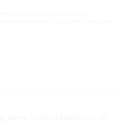
reiherr von Aretin
und
Nora Thies
(beide
chneten Immobilien-Projekt THE:SQUARE³ beraten (zum
g eines Fachmarktzentrums in