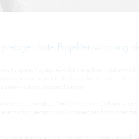
reisgekrönte Projektentwicklung d
den European Property Award für eine ihrer Projektentwi
jektentwickler die renommierte Auszeichnung in diesem Jahr 
ojektentwicklung umfassend beraten.
 unbeachtetes ehemaliges Varietétheater und Ballhaus in ein
 wieder nutzbar gemacht und kombiniert den historischen B
z Gruppe automatisch am „International Property Award“ 