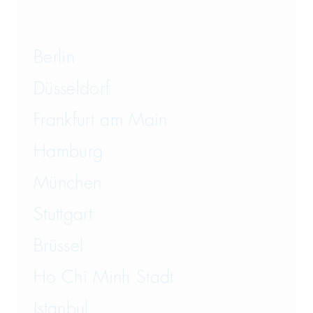
Transportrecht und Lagerrecht
Vergaberecht
Berlin
Versicherungsrecht
Düsseldorf
Vertriebsrecht
Frankfurt am Main
Wirtschaftsrecht
Hamburg
München
Wirtschaftsstrafrecht und
Steuerstrafrecht
Stuttgart
Brüssel
Ho Chi Minh Stadt
Istanbul