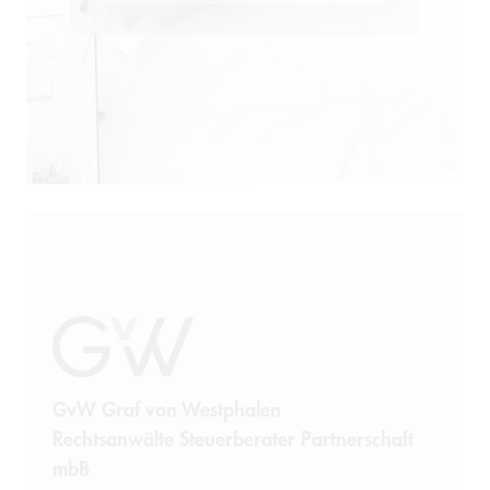
Öffentliches Wirtschaftsrecht
Patentrecht
Produkthaftung
Prozessführung
Restrukturierung und
Sanierung
Sanktionsrecht
Steuerrecht
GvW Graf von Westphalen
Rechtsanwälte Steuerberater Partnerschaft
Telekommunikation
mbB