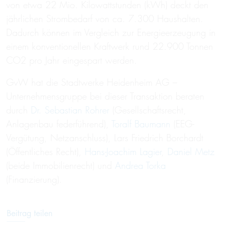
von etwa 22 Mio. Kilowattstunden (kWh) deckt den
jährlichen Strombedarf von ca. 7.300 Haushalten.
Dadurch können im Vergleich zur Energieerzeugung in
einem konventionellen Kraftwerk rund 22.900 Tonnen
CO2 pro Jahr eingespart werden.
GvW hat die Stadtwerke Heidenheim AG –
Unternehmensgruppe bei dieser Transaktion beraten
durch
Dr. Sebastian Rohrer
(Gesellschaftsrecht,
Anlagenbau federführend),
Toralf Baumann
(EEG-
Vergütung, Netzanschluss), Lars Friedrich Borchardt
(Öffentliches Recht),
Hans-Joachim Lagier
,
Daniel Metz
(beide Immobilienrecht) und
Andrea Torka
(Finanzierung).
Beitrag teilen