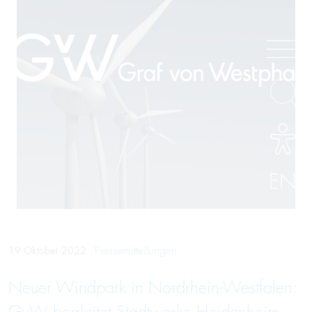
EN
Pressemitteilungen
19 Oktober 2022
Neuer Windpark in Nordrhein-Westfalen: