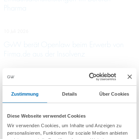
Pharma
10 Juli 2026
GvW berät Openlaw beim Erwerb von
Firma.de aus der Insolvenz
Mehr Aktuelles anzeigen
Zustimmung
Details
Über Cookies
Diese Webseite verwendet Cookies
Wir verwenden Cookies, um Inhalte und Anzeigen zu
personalisieren, Funktionen für soziale Medien anbieten