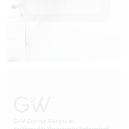
M&A
Öffentliches Wirtschaftsrecht
Patentrecht
Produkthaftung
Prozessführung
Restrukturierung und
Sanierung
Sanktionsrecht
Steuerrecht
GvW Graf von Westphalen
Rechtsanwälte Steuerberater Partnerschaft