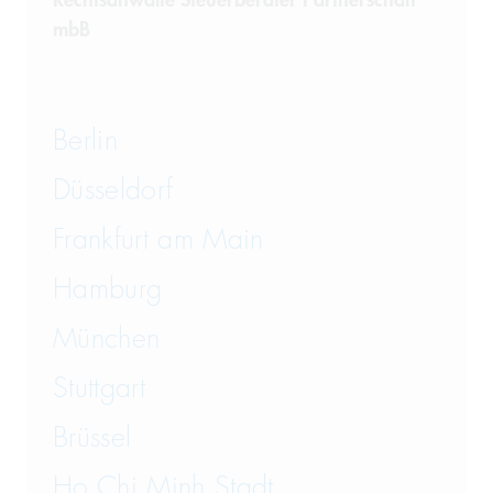
Telekommunikation
mbB
Transportrecht und Lagerrecht
Vergaberecht
Berlin
Versicherungsrecht
Düsseldorf
Vertriebsrecht
Frankfurt am Main
Wirtschaftsrecht
Hamburg
München
Wirtschaftsstrafrecht und
Steuerstrafrecht
Stuttgart
Brüssel
Ho Chi Minh Stadt