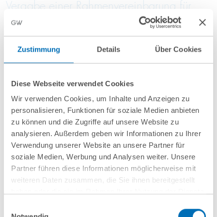
Vergabe einer Rahmenvereinbarung für
Einkaufsdienstleistungen im Bereich
Pharma
Zustimmung
Details
Über Cookies
10 Juli 2026
Diese Webseite verwendet Cookies
GvW berät Openlaw beim Erwerb von
Wir verwenden Cookies, um Inhalte und Anzeigen zu
Firma.de aus der Insolvenz
personalisieren, Funktionen für soziale Medien anbieten
zu können und die Zugriffe auf unsere Website zu
analysieren. Außerdem geben wir Informationen zu Ihrer
Verwendung unserer Website an unsere Partner für
soziale Medien, Werbung und Analysen weiter. Unsere
Mehr Aktuelles anzeigen
Partner führen diese Informationen möglicherweise mit
weiteren Daten zusammen, die Sie ihnen bereitgestellt
haben oder die sie im Rahmen Ihrer Nutzung der Dienste
gesammelt haben. Sie geben Einwilligung zu unseren
Einwilligungsauswahl
Cookies, wenn Sie unsere Webseite weiterhin nutzen.
Notwendig