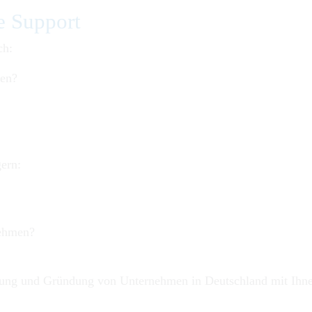
e Support
ch:
ben?
gern:
nehmen?
nung und Gründung von Unternehmen in Deutschland mit Ihnen 