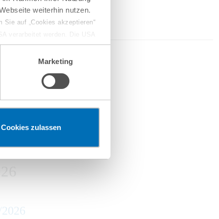
Webseite weiterhin nutzen.
 Sie auf „Cookies akzeptieren“
USA verarbeitet werden. Die USA
dem Datenschutzniveau
026
chungszwecken, gegebenenfalls
Marketing
en“ klicken, findet die
ferketten
Cookies zulassen
026
/2026