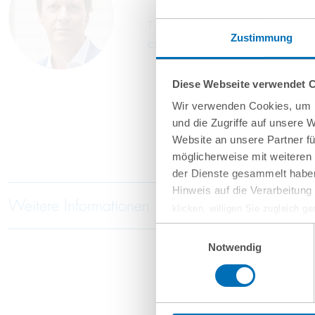
T
+49 40 35922-167
Zustimmung
c.triebe@gvw.com
Diese Webseite verwendet 
Wir verwenden Cookies, um I
und die Zugriffe auf unsere 
Website an unsere Partner fü
möglicherweise mit weiteren
der Dienste gesammelt haben
Hinweis auf die Verarbeitun
Weitere Informationen
klicken, willigen Sie zugleich g
werden derzeit vom Europäische
Einwilligungsauswahl
eingeschätzt. Es besteht das R
Notwendig
ohne Rechtsbehelfsmöglichkeiten
vorgehend beschriebene Übermitt
Mehr Informationen finden S