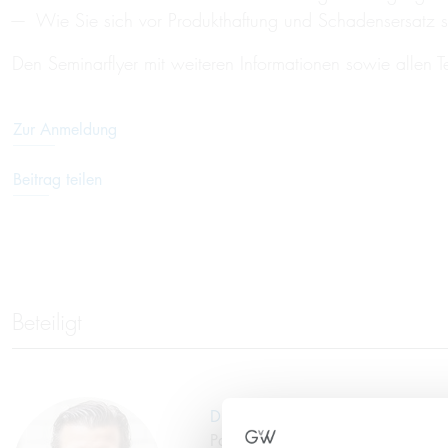
Wie Sie sich vor Produkthaftung und Schadensersatz 
Den Seminarflyer mit weiteren Informationen sowie allen
Zur Anmeldung
Beitrag teilen
Beteiligt
Dr. Christian Triebe
Partner