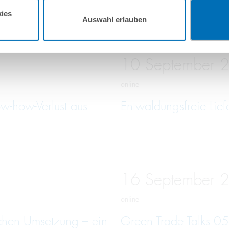
ies
Auswahl erlauben
10
September
online
w-how-Verlust aus
Entwaldungsfreie Lief
16
September
online
schen Umsetzung – ein
Green Trade Talks 