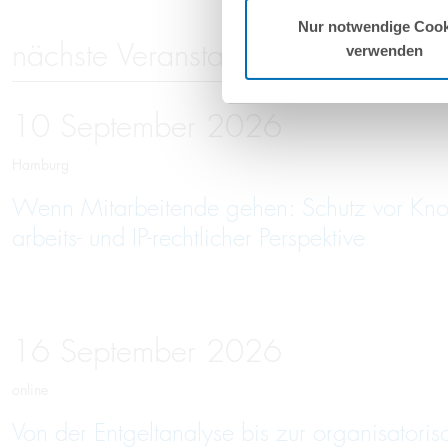
Nur notwendige Cook
nächste Veranstaltungen
verwenden
10
September
2026
Hamburg
Wenn Mitarbeitende gehen: Schutz vor Kno
arbeits- und IP-rechtlicher Perspektive
16
September
2026
online
Von der Entgeltanalyse bis zur organisatori