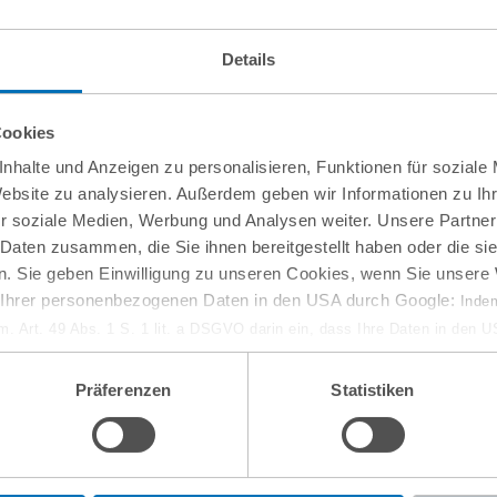
Details
Cookies
nhalte und Anzeigen zu personalisieren, Funktionen für soziale
Website zu analysieren. Außerdem geben wir Informationen zu I
r soziale Medien, Werbung und Analysen weiter. Unsere Partner
 Daten zusammen, die Sie ihnen bereitgestellt haben oder die s
. Sie geben Einwilligung zu unseren Cookies, wenn Sie unsere 
g Ihrer personenbezogenen Daten in den USA durch Google:
Indem
em. Art. 49 Abs. 1 S. 1 lit. a DSGVO darin ein, dass Ihre Daten in den 
n Gerichtshof als ein Land mit einem nach EU-Standards unzureichen
isiko, dass Ihre Daten durch US-Behörden, zu Kontroll- und zu Überwa
Präferenzen
Statistiken
, verarbeitet werden können. Wenn Sie auf „Funktionelle Cookies ablehn
lung nicht statt.
ie in unseren
Nutzungsbedingungen & Datenschutz
.