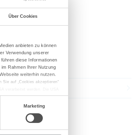
Über Cookies
 Medien anbieten zu können
hrer Verwendung unserer
 führen diese Informationen
ie im Rahmen Ihrer Nutzung
Webseite weiterhin nutzen.
 Sie auf „Cookies akzeptieren“
USA verarbeitet werden. Die USA
dem Datenschutzniveau
chungszwecken, gegebenenfalls
Marketing
en“ klicken, findet die