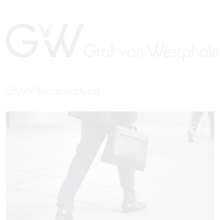
GvW Veranstaltung
EN