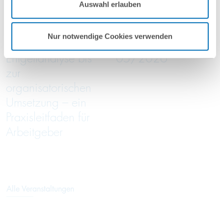
2026
2026
Auswahl erlauben
Nutzungsbedingungen & Datenschutz
.
online
online
Nur notwendige Cookies verwenden
Von der
Green Trade Talks
Entgeltanalyse bis
05/2026
zur
organisatorischen
Umsetzung – ein
Praxisleitfaden für
Arbeitgeber
Alle Veranstaltungen