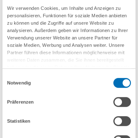
s.glock@gvw.com
Wir verwenden Cookies, um Inhalte und Anzeigen zu
personalisieren, Funktionen für soziale Medien anbieten
zu können und die Zugriffe auf unsere Website zu
analysieren. Außerdem geben wir Informationen zu Ihrer
Verwendung unserer Website an unsere Partner für
soziale Medien, Werbung und Analysen weiter. Unsere
Partner führen diese Informationen möglicherweise mit
weiteren Daten zusammen, die Sie ihnen bereitgestellt
haben oder die sie im Rahmen Ihrer Nutzung der Dienste
gesammelt haben. Sie geben Einwilligung zu unseren
Einwilligungsauswahl
Cookies, wenn Sie unsere Webseite weiterhin nutzen.
Notwendig
Hinweis auf die Verarbeitung Ihrer personenbezogenen
Daten in den USA durch Google:
Indem Sie auf „Cookies
Präferenzen
nächste Veranstaltungen
akzeptieren“ klicken, willigen Sie zugleich gem. Art. 49 Abs. 1
S. 1 lit. a DSGVO darin ein, dass Ihre Daten in den USA
verarbeitet werden. Die USA werden derzeit vom Europäischen
Statistiken
10
September
10
September
Gerichtshof als ein Land mit einem nach EU-Standards
2026
2026
unzureichendem Datenschutzniveau eingeschätzt. Es besteht