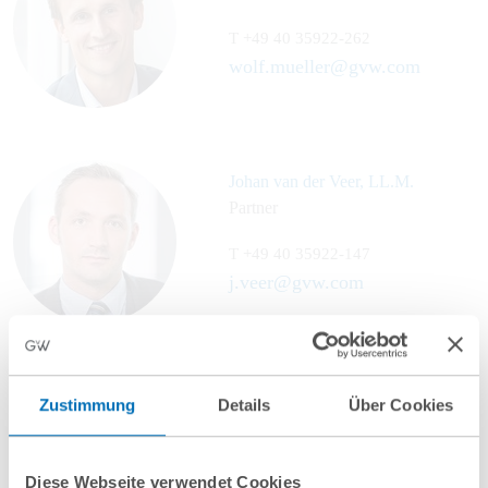
T
+49 40 35922-262
wolf.mueller@gvw.com
Johan van der Veer, LL.M.
Partner
T
+49 40 35922-147
j.veer@gvw.com
Stefan Glock
Zustimmung
Details
Über Cookies
Partner
T
+49 40 35922-246
Diese Webseite verwendet Cookies